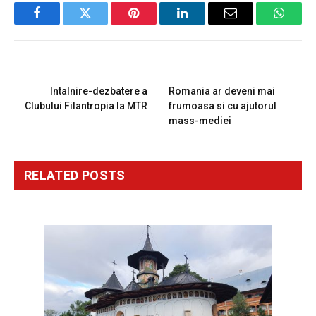
Facebook
Twitter
Pinterest
LinkedIn
Email
Whats
PREVIOUS ARTICLE
NEXT ARTICLE
Intalnire-dezbatere a
Romania ar deveni mai
Clubului Filantropia la MTR
frumoasa si cu ajutorul
mass-mediei
RELATED
POSTS