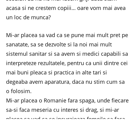
acasa si ne crestem copiii… oare vom mai avea
un loc de munca?
Mi-ar placea sa vad ca se pune mai mult pret pe
sanatate, sa se dezvolte si la noi mai mult
sistemul sanitar si sa avem si medici capabili sa
interpreteze rezultatele, pentru ca unii dintre cei
mai buni pleaca si practica in alte tari si
degeaba avem aparatura, daca nu stim cum sa
o folosim.
Mi-ar placea o Romanie fara spaga, unde fiecare
sa-si faca meseria cu interes si drag, si mi-ar
placea sa vad ca se incurajeaza femeile sa faca
copii sustinandu-le moral si financiar, poate in