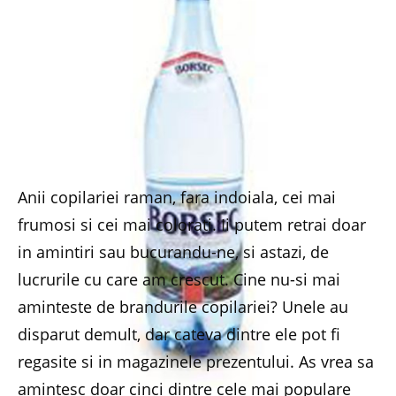
Anii copilariei raman, fara indoiala, cei mai
frumosi si cei mai colorati. Ii putem retrai doar
in amintiri sau bucurandu-ne, si astazi, de
lucrurile cu care am crescut. Cine nu-si mai
aminteste de brandurile copilariei? Unele au
disparut demult, dar cateva dintre ele pot fi
regasite si in magazinele prezentului. As vrea sa
amintesc doar cinci dintre cele mai populare