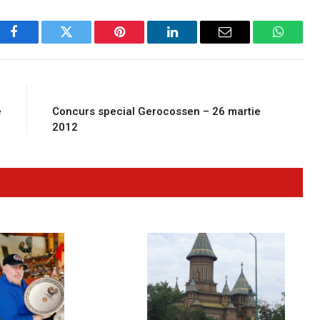
Facebook
Twitter
Pinterest
LinkedIn
Email
WhatsA
E
NEXT ARTICLE
e
Concurs special Gerocossen – 26 martie
2012