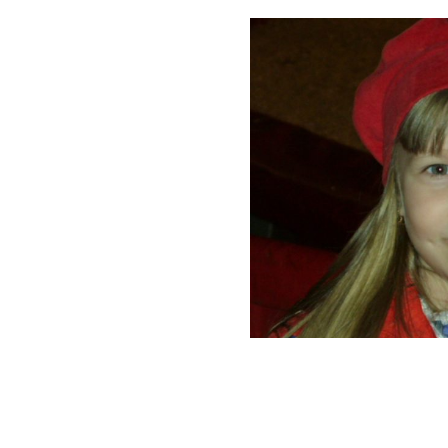
De cand eram copil spuneam ca-mi dore