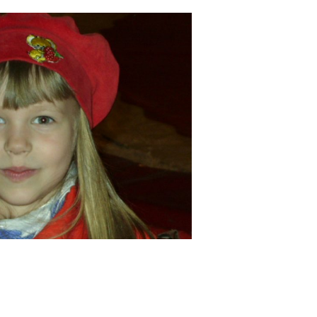
sc, cand am sa fiu la casa mea, o fetita. O