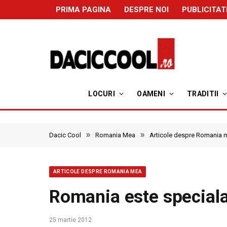
PRIMA PAGINA
DESPRE NOI
PUBLICITAT
LOCURI
OAMENI
TRADITII
»
»
Dacic Cool
Romania Mea
Articole despre Romania 
ARTICOLE DESPRE ROMANIA MEA
Romania este special
25 martie 2012