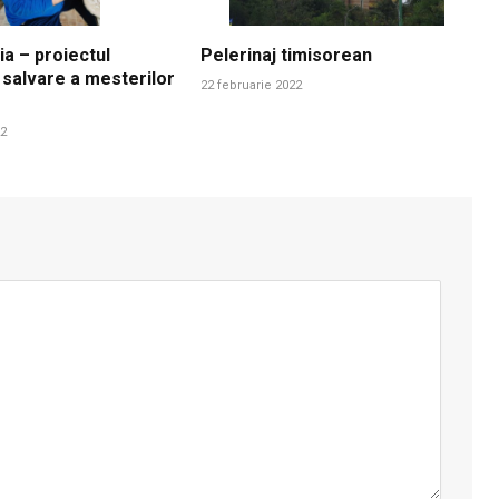
ia – proiectul
Pelerinaj timisorean
 salvare a mesterilor
22 februarie 2022
22