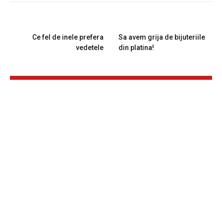
PREVIOUS ARTICLE
NEXT ARTICLE
Ce fel de inele prefera
Sa avem grija de bijuteriile
vedetele
din platina!
RELATED
POSTS