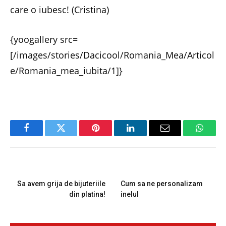
care o iubesc! (Cristina)
{yoogallery src=
[/images/stories/Dacicool/Romania_Mea/Articol
e/Romania_mea_iubita/1]}
Facebook
Twitter
Pinterest
LinkedIn
Email
Whats
PREVIOUS ARTICLE
NEXT ARTICLE
Sa avem grija de bijuteriile
Cum sa ne personalizam
din platina!
inelul