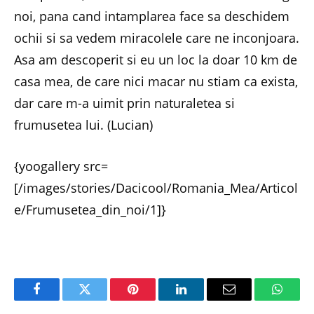
noi, pana cand intamplarea face sa deschidem
ochii si sa vedem miracolele care ne inconjoara.
Asa am descoperit si eu un loc la doar 10 km de
casa mea, de care nici macar nu stiam ca exista,
dar care m-a uimit prin naturaletea si
frumusetea lui. (Lucian)
{yoogallery src=
[/images/stories/Dacicool/Romania_Mea/Articol
e/Frumusetea_din_noi/1]}
Facebook
Twitter
Pinterest
LinkedIn
Email
Whats