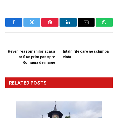
Facebook
Twitter
Pinterest
LinkedIn
Email
Whats
PREVIOUS ARTICLE
NEXT ARTICLE
Revenirea romanilor acasa
Intalnirile care ne schimba
ar fi un prim pas spre
viata
Romania de maine
RELATED
POSTS