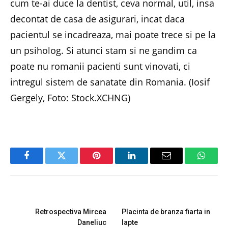
cum te-ai duce la dentist, ceva normal, util, insa
decontat de casa de asigurari, incat daca
pacientul se incadreaza, mai poate trece si pe la
un psiholog. Si atunci stam si ne gandim ca
poate nu romanii pacienti sunt vinovati, ci
intregul sistem de sanatate din Romania. (Iosif
Gergely, Foto: Stock.XCHNG)
Facebook
Twitter
Pinterest
LinkedIn
Email
Whats
PREVIOUS ARTICLE
NEXT ARTICLE
Retrospectiva Mircea
Placinta de branza fiarta in
Daneliuc
lapte