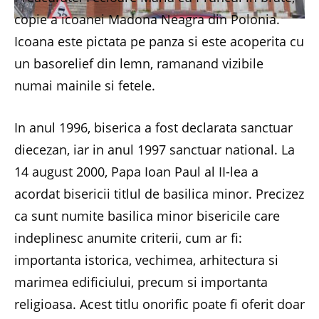
copie a icoanei Madona Neagra din Polonia.
Icoana este pictata pe panza si este acoperita cu
un basorelief din lemn, ramanand vizibile
numai mainile si fetele.
In anul 1996, biserica a fost declarata sanctuar
diecezan, iar in anul 1997 sanctuar national. La
14 august 2000, Papa Ioan Paul al II-lea a
acordat bisericii titlul de basilica minor. Precizez
ca sunt numite basilica minor bisericile care
indeplinesc anumite criterii, cum ar fi:
importanta istorica, vechimea, arhitectura si
marimea edificiului, precum si importanta
religioasa. Acest titlu onorific poate fi oferit doar