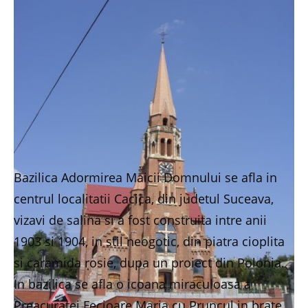
Bazilica Adormirea Maicii Domnului se afla in
centrul localitatii Cacica, din judetul Suceava,
vizavi de salina si a fost construita intre anii
1903 si 1904, in stil neogotic, din piatra cioplita
si caramida rosie, dupa un proiect din Polonia.
In bazilica se afla o icoana miraculoasa a
Preacuratei Fecioare Maria cu Pruncul in brate,