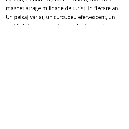
magnet atrage milioane de turisti in fiecare an.
Un peisaj variat, un curcubeu efervescent, un
cocktail de imagini si lumini de dimineata pana
tarziu in noapte. Cine are insa curiozitatea poate
descoperi si alte fete ascunse ale acestor locuri.
Iesind din marea forfota, in apropierea
Rezervatiei Naturale Padurea Hagieni, langa
lacul Limanu, la numai 12 km de Mangalia, o
adevarata pustie se intinde sub soarele arzator.
Cineva spunea pe buna dreptate ca aici e o
„hozeva romaneasca”. Un loc intr-adevar
comparabil cu pustiurile Tarii Sfinte. Pustiul
Dobrogei, cu intinderi vaste de teren, ce
coboara si urca lin, cat vezi cu ochii. Vara