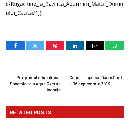
e/Rugaciune_la_Bazilica_Adormirii_Maicii_Domn
ului_Cacica/1]}
Facebook
Twitter
Pinterest
LinkedIn
Email
Whats
PREVIOUS ARTICLE
NEXT ARTICLE
Programul educational
Concurs special Dacic Cool
Sanatate prin Aqua Gym se
– 16 septembrie 2019
incheie
RELATED
POSTS