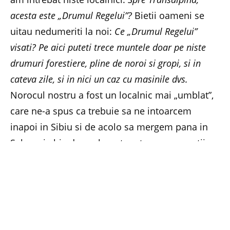
acesta este „Drumul Regelui”?
Bietii oameni se
uitau nedumeriti la noi:
Ce „Drumul Regelui”
visati?
Pe aici puteti trece muntele doar pe niste
drumuri forestiere, pline de noroi si gropi, si in
cateva zile, si in nici un caz cu masinile dvs.
Norocul nostru a fost un localnic mai „umblat”,
care ne-a spus ca trebuie sa ne intoarcem
inapoi in Sibiu si de acolo sa mergem pana in
Sebes si abia de acolo putem traversa muntii pe
Transalpina. (Veronica Glodeanu)
{yoogallery src=
[/images/stories/Dacicool/Romania_Mea/Articol
e/Pe_Transalpina/1]}