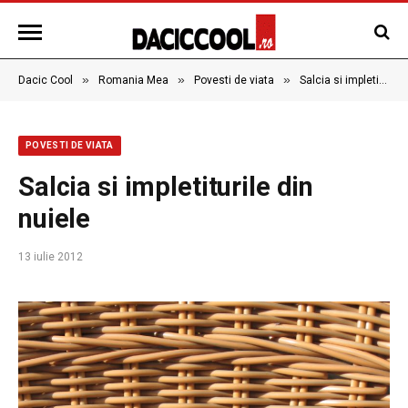
»
»
»
Dacic Cool
Romania Mea
Povesti de viata
Salcia si impletiturile din nuiele
POVESTI DE VIATA
Salcia si impletiturile din
nuiele
13 iulie 2012