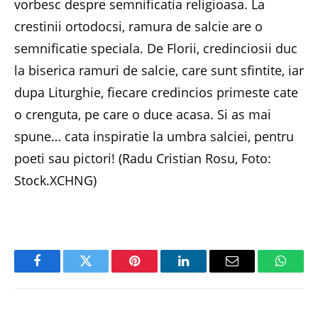
vorbesc despre semnificatia religioasa. La
crestinii ortodocsi, ramura de salcie are o
semnificatie speciala. De Florii, credinciosii duc
la biserica ramuri de salcie, care sunt sfintite, iar
dupa Liturghie, fiecare credincios primeste cate
o crenguta, pe care o duce acasa. Si as mai
spune… cata inspiratie la umbra salciei, pentru
poeti sau pictori! (Radu Cristian Rosu, Foto:
Stock.XCHNG)
Facebook
Twitter
Pinterest
LinkedIn
Email
Whats