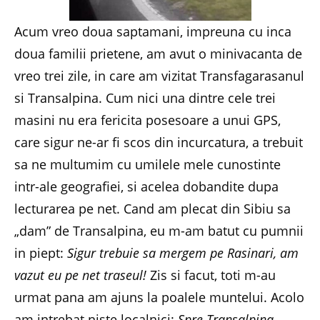
Acum vreo doua saptamani, impreuna cu inca
doua familii prietene, am avut o minivacanta de
vreo trei zile, in care am vizitat Transfagarasanul
si Transalpina. Cum nici una dintre cele trei
masini nu era fericita posesoare a unui GPS,
care sigur ne-ar fi scos din incurcatura, a trebuit
sa ne multumim cu umilele mele cunostinte
intr-ale geografiei, si acelea dobandite dupa
lecturarea pe net. Cand am plecat din Sibiu sa
„dam” de Transalpina, eu m-am batut cu pumnii
in piept:
Sigur trebuie sa mergem pe Rasinari, am
vazut eu pe net traseul!
Zis si facut, toti m-au
urmat pana am ajuns la poalele muntelui. Acolo
am intrebat niste localnici:
Spre Transalpina,