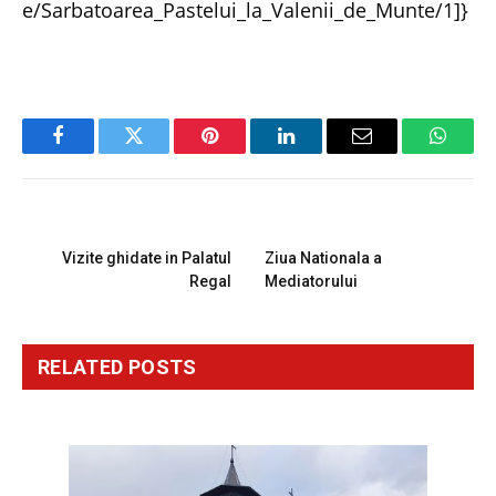
e/Sarbatoarea_Pastelui_la_Valenii_de_Munte/1]}
Facebook
Twitter
Pinterest
LinkedIn
Email
Whats
PREVIOUS ARTICLE
NEXT ARTICLE
Vizite ghidate in Palatul
Ziua Nationala a
Regal
Mediatorului
RELATED
POSTS