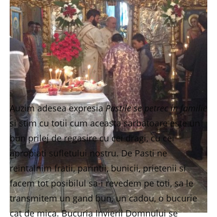
Auzim adesea expresia
Pastile se petrec in familie
si stim cu totii cum aceasta sarbatoare este un
bun prilej de regasire cu cei dragi, cu cei
apropiati sufletului nostru. De Pasti ne
reintalnim fratii, parintii, bunicii, prietenii si
facem tot posibilul sa-i revedem pe toti, sa le
transmitem un gand bun, un cadou, o bucurie
cat de mica. Bucuria Invierii Domnului se