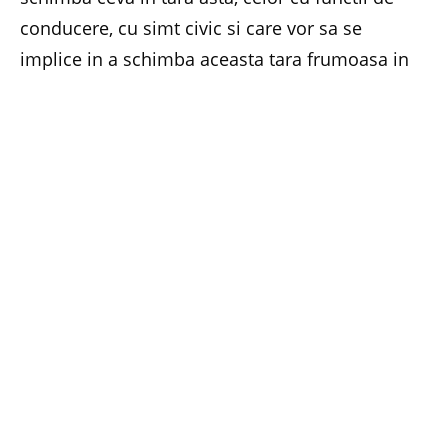
conducere, cu simt civic si care vor sa se
implice in a schimba aceasta tara frumoasa in
care traim!
Consider ca a trai in Romania nu inseamna doar
sa iti urmaresti cu orice pret interesele
financiare, ci si sa ai grija de cei de langa tine,
sa ii ajuti si sa ii indrumi, sa protejezi natura
care te hraneste si in care ai vazut viata, sa fii
corect cu cei din jur si nu sa spui ceva si sa faci
altceva. La Posta ti se inchide in nas ghiseul
cand stai la coada deja de o ora si jumatate ca
sa ridici un colet, pe motiv ca e pauza de masa
sau schimb de tura. CFR-ul s-a modernizat si are