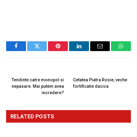
Facebook
Twitter
Pinterest
LinkedIn
Email
Whats
PREVIOUS ARTICLE
NEXT ARTICLE
Tendinte catre monopol si
Cetatea Piatra Rosie, veche
nepasare. Mai putem avea
fortificatie dacica
incredere?
RELATED
POSTS