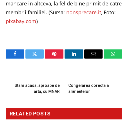
mancare in altceva, la fel de bine primit de catre
membrii familiei. (Sursa:
nonsprecare.it
, Foto:
pixabay.com
)
Facebook
Twitter
Pinterest
LinkedIn
Email
Whats
PREVIOUS ARTICLE
NEXT ARTICLE
Stam acasa, aproape de
Congelarea corecta a
arta, cu MNAR
alimentelor
RELATED
POSTS