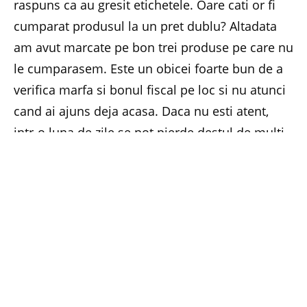
raspuns ca au gresit etichetele. Oare cati or fi
cumparat produsul la un pret dublu? Altadata
am avut marcate pe bon trei produse pe care nu
le cumparasem. Este un obicei foarte bun de a
verifica marfa si bonul fiscal pe loc si nu atunci
cand ai ajuns deja acasa. Daca nu esti atent,
intr-o luna de zile se pot pierde destul de multi
lei.
Daca ai simtul umorului, te poti totusi si amuza
atunci cand faci cumparaturi. Intr-o vitrina
figorifica erau niste picioare de porc. Un baietel
care trecea pe acolo cu mama sa exclama:
Uite
mami, maini de porc!
In situatii din acestea
uitam de probleme si ne descretim fruntile,
chiar daca viata e mai grea uneori.