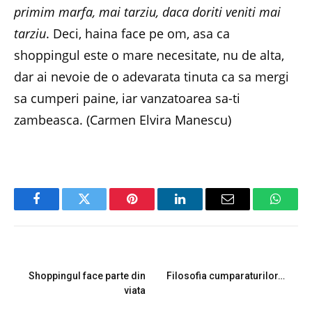
primim marfa, mai tarziu, daca doriti veniti mai
tarziu
. Deci, haina face pe om, asa ca
shoppingul este o mare necesitate, nu de alta,
dar ai nevoie de o adevarata tinuta ca sa mergi
sa cumperi paine, iar vanzatoarea sa-ti
zambeasca. (Carmen Elvira Manescu)
Facebook
Twitter
Pinterest
LinkedIn
Email
Whats
PREVIOUS ARTICLE
NEXT ARTICLE
Shoppingul face parte din
Filosofia cumparaturilor…
viata