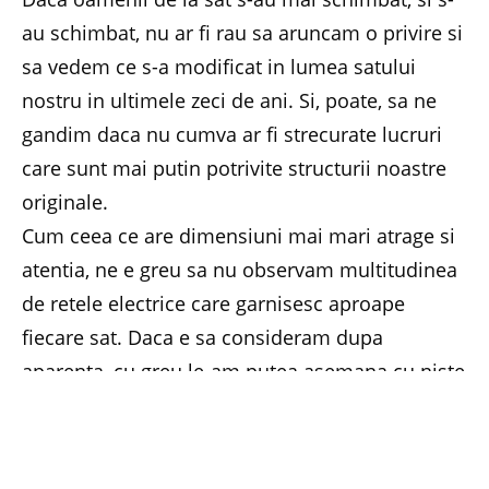
au schimbat, nu ar fi rau sa aruncam o privire si
sa vedem ce s-a modificat in lumea satului
nostru in ultimele zeci de ani. Si, poate, sa ne
gandim daca nu cumva ar fi strecurate lucruri
care sunt mai putin potrivite structurii noastre
originale.
Cum ceea ce are dimensiuni mai mari atrage si
atentia, ne e greu sa nu observam multitudinea
de retele electrice care garnisesc aproape
fiecare sat. Daca e sa consideram dupa
aparenta, cu greu le-am putea asemana cu niste
bijuterii ale civilizatiei, pentru ca, vai, impresia
vizuala nu e chiar placuta! Dar ceea ce poate fi
vazut se opreste aici. Iar ceea ce nu poate fi