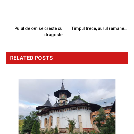
PREVIOUS ARTICLE
NEXT ARTICLE
Puiul de om se creste cu
Timpul trece, aurul ramane…
dragoste
RELATED
POSTS