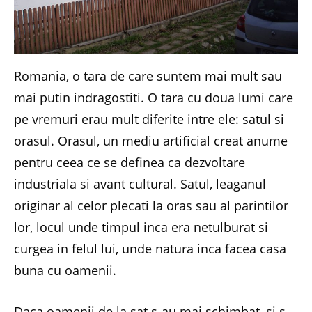
Romania, o tara de care suntem mai mult sau
mai putin indragostiti. O tara cu doua lumi care
pe vremuri erau mult diferite intre ele: satul si
orasul. Orasul, un mediu artificial creat anume
pentru ceea ce se definea ca dezvoltare
industriala si avant cultural. Satul, leaganul
originar al celor plecati la oras sau al parintilor
lor, locul unde timpul inca era netulburat si
curgea in felul lui, unde natura inca facea casa
buna cu oamenii.
Daca oamenii de la sat s-au mai schimbat, si s-