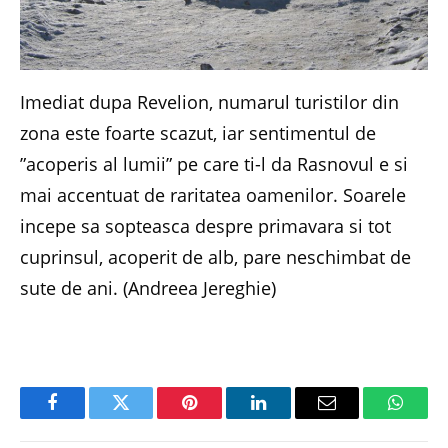
Imediat dupa Revelion, numarul turistilor din
zona este foarte scazut, iar sentimentul de
”acoperis al lumii” pe care ti-l da Rasnovul e si
mai accentuat de raritatea oamenilor. Soarele
incepe sa sopteasca despre primavara si tot
cuprinsul, acoperit de alb, pare neschimbat de
sute de ani. (Andreea Jereghie)
Facebook
Twitter
Pinterest
LinkedIn
Email
Whats