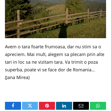
Avem o tara foarte frumoasa, dar nu stim sa o
apreciem. Mai mult, alegem sa plecam prin alte
tari in loc sa ne vizitam tara. Va trimit o poza
superba, poate vi se face dor de Romania…
(Jana Mirea)
Facebook
Twitter
Pinterest
LinkedIn
Email
Whats