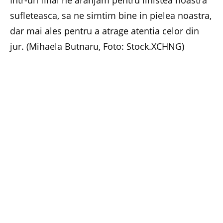
Intr-un final ne aranjam pentru linistea noastra
sufleteasca, sa ne simtim bine in pielea noastra,
dar mai ales pentru a atrage atentia celor din
jur. (Mihaela Butnaru, Foto: Stock.XCHNG)
Facebook
Twitter
Pinterest
LinkedIn
Email
Whats
PREVIOUS ARTICLE
NEXT ARTICLE
Prin ochii nostri ne vad si
Trebuie sa ne ingrijim
ceilalti
RELATED
POSTS