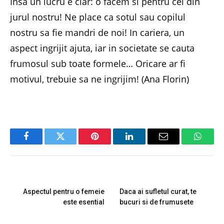
Insa un lucru e clar: o facem si pentru cei din
jurul nostru! Ne place ca sotul sau copilul
nostru sa fie mandri de noi! In cariera, un
aspect ingrijit ajuta, iar in societate se cauta
frumosul sub toate formele… Oricare ar fi
motivul, trebuie sa ne ingrijim! (Ana Florin)
Facebook
Twitter
Pinterest
LinkedIn
Email
Whats
PREVIOUS ARTICLE
NEXT ARTICLE
Aspectul pentru o femeie
Daca ai sufletul curat, te
este esential
bucuri si de frumusete