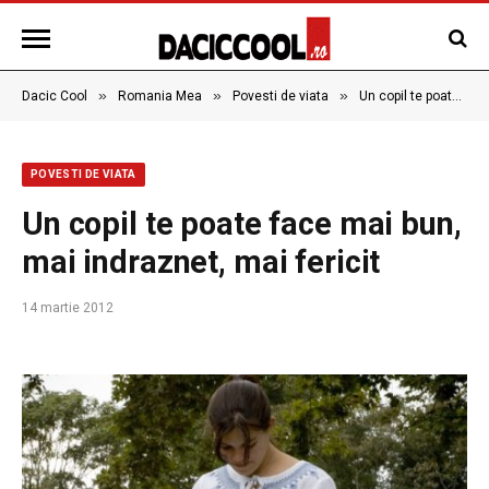
»
»
»
Dacic Cool
Romania Mea
Povesti de viata
Un copil te poate face mai bun, mai indraznet, mai fericit
POVESTI DE VIATA
Un copil te poate face mai bun,
mai indraznet, mai fericit
14 martie 2012