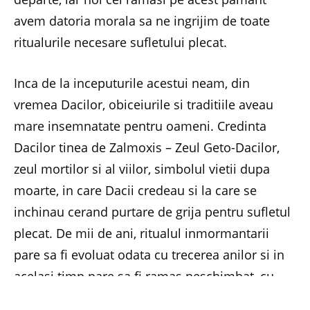
avem datoria morala sa ne ingrijim de toate
ritualurile necesare sufletului plecat.
Inca de la inceputurile acestui neam, din
vremea Dacilor, obiceiurile si traditiile aveau
mare insemnatate pentru oameni. Credinta
Dacilor tinea de Zalmoxis – Zeul Geto-Dacilor,
zeul mortilor si al viilor, simbolul vietii dupa
moarte, in care Dacii credeau si la care se
inchinau cerand purtare de grija pentru sufletul
plecat. De mii de ani, ritualul inmormantarii
pare sa fi evoluat odata cu trecerea anilor si in
acelasi timp pare sa fi ramas neschimbat, cu
oarecare diferente in functie de zona. O cruce,