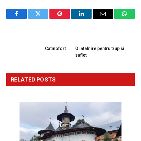
Facebook
Twitter
Pinterest
LinkedIn
Email
Whats
PREVIOUS ARTICLE
NEXT ARTICLE
Catinofort
O intalnire pentru trup si
suflet
RELATED
POSTS