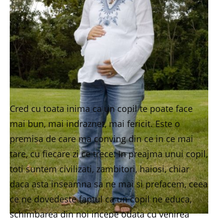
Cred cu toata inima ca un copil te poate face
mai bun, mai indraznet, mai fericit. Este o
premisa de care ma conving din ce in ce mai
tare, cu fiecare zi ce trece. In preajma unui copil,
toti suntem civilizati, zambitori, haiosi, chiar
daca asta inseamna sa ne mai si prefacem, ceea
ce ne dovedeste faptul ca un copil ne educa,
schimbarea din noi incepe odata cu venirea