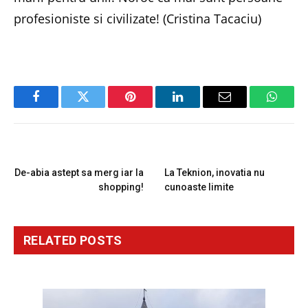
profesioniste si civilizate! (Cristina Tacaciu)
Facebook
Twitter
Pinterest
LinkedIn
Email
Whats
PREVIOUS ARTICLE
NEXT ARTICLE
De-abia astept sa merg iar la
La Teknion, inovatia nu
shopping!
cunoaste limite
RELATED
POSTS