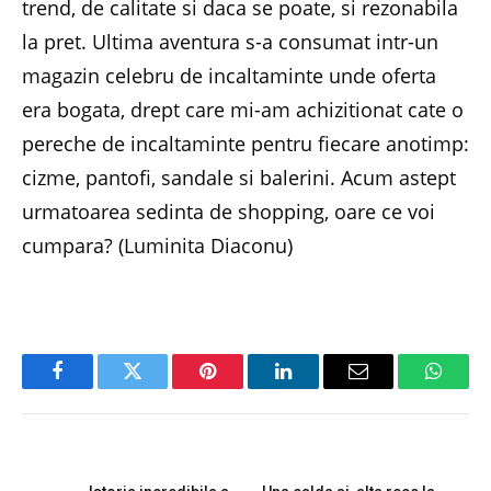
trend, de calitate si daca se poate, si rezonabila
la pret. Ultima aventura s-a consumat intr-un
magazin celebru de incaltaminte unde oferta
era bogata, drept care mi-am achizitionat cate o
pereche de incaltaminte pentru fiecare anotimp:
cizme, pantofi, sandale si balerini. Acum astept
urmatoarea sedinta de shopping, oare ce voi
cumpara? (Luminita Diaconu)
Facebook
Twitter
Pinterest
LinkedIn
Email
Whats
PREVIOUS ARTICLE
NEXT ARTICLE