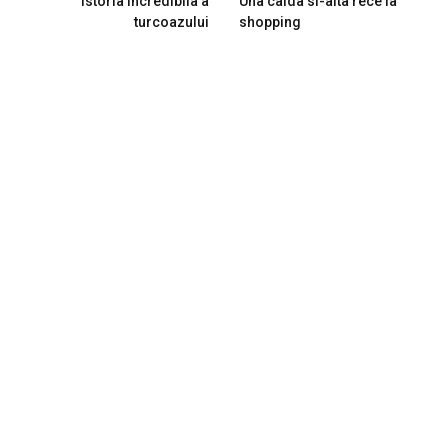
Istoria incredibila a
Una calda si-alta rece la
turcoazului
shopping
RELATED
POSTS
Manastirea Bujoreni – un loc de profunda tihna si