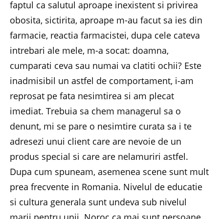
faptul ca salutul aproape inexistent si privirea
obosita, sictirita, aproape m-au facut sa ies din
farmacie, reactia farmacistei, dupa cele cateva
intrebari ale mele, m-a socat: doamna,
cumparati ceva sau numai va clatiti ochii? Este
inadmisibil un astfel de comportament, i-am
reprosat pe fata nesimtirea si am plecat
imediat. Trebuia sa chem managerul sa o
denunt, mi se pare o nesimtire curata sa i te
adresezi unui client care are nevoie de un
produs special si care are nelamuriri astfel.
Dupa cum spuneam, asemenea scene sunt mult
prea frecvente in Romania. Nivelul de educatie
si cultura generala sunt undeva sub nivelul
marii pentru unii. Noroc ca mai sunt persoane