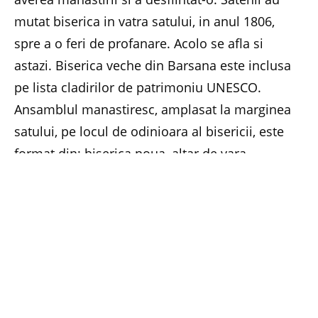
mutat biserica in vatra satului, in anul 1806,
spre a o feri de profanare. Acolo se afla si
astazi. Biserica veche din Barsana este inclusa
pe lista cladirilor de patrimoniu UNESCO.
Ansamblul manastiresc, amplasat la marginea
satului, pe locul de odinioara al bisericii, este
format din: biserica noua, altar de vara,
aghiasmatar, staretie, centru cultural, casa de
oaspeti, praznicar, chilii, casa duhovnicului, casa
episcopala, turn-clopotnita si muzeu. Toate
cladirile au fost construite in acelasi stil popular
maramuresean. Hramul manastirii este Soborul
Sfintilor celor 12 apostoli.
Biserica noua a fost ridicata intre anii 1993 si