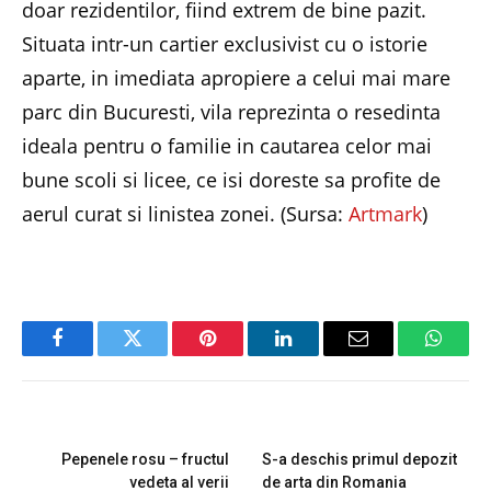
doar rezidentilor, fiind extrem de bine pazit.
Situata intr-un cartier exclusivist cu o istorie
aparte, in imediata apropiere a celui mai mare
parc din Bucuresti, vila reprezinta o resedinta
ideala pentru o familie in cautarea celor mai
bune scoli si licee, ce isi doreste sa profite de
aerul curat si linistea zonei. (Sursa:
Artmark
)
Facebook
Twitter
Pinterest
LinkedIn
Email
Whats
PREVIOUS ARTICLE
NEXT ARTICLE
Pepenele rosu – fructul
S-a deschis primul depozit
vedeta al verii
de arta din Romania