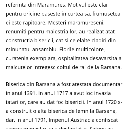
referinta din Maramures. Motivul este clar
pentru oricine paseste in curtea sa, frumusetea
ei este rapitoare. Mesteri maramureseni,
renumiti pentru maiestria lor, au realizat atat
constructia bisericii, cat si celelalte cladiri din
minunatul ansamblu. Florile multicolore,
curatenia exemplara, ospitalitatea desavarsita a
maicutelor intregesc coltul de rai de la Barsana.
Biserica din Barsana a fost atestata documentar
in anul 1391. In anul 1717 a avut loc invazia
tatarilor, care au dat foc bisericii. In anul 1720 s-
a construit o alta biserica de lemn la Barsana,
dar, in anul 1791, Imperiul Austriac a confiscat
averea manastirii si a desfiintat-o. Satenii au