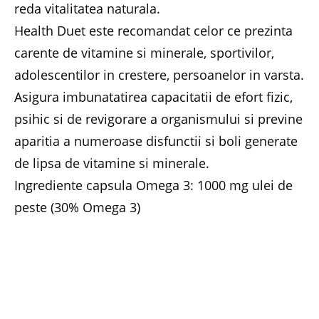
reda vitalitatea naturala.
Health Duet este recomandat celor ce prezinta
carente de vitamine si minerale, sportivilor,
adolescentilor in crestere, persoanelor in varsta.
Asigura imbunatatirea capacitatii de efort fizic,
psihic si de revigorare a organismului si previne
aparitia a numeroase disfunctii si boli generate
de lipsa de vitamine si minerale.
Ingrediente capsula Omega 3: 1000 mg ulei de
peste (30% Omega 3)
Ingrediente tableta multivitamine si minerale:
17 minerale si vitamine
Doza zilnica recomandata adulti: 1 capsula ulei
de peste si 1 tableta multivitamine
Mod de prezentare: 64 unitati – 32 capsule