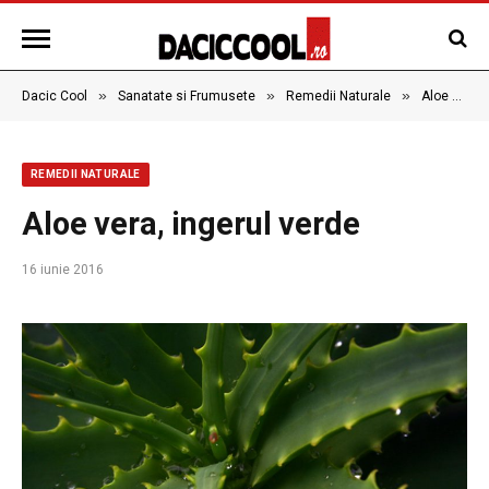
»
»
»
Dacic Cool
Sanatate si Frumusete
Remedii Naturale
Aloe vera, ingerul verde
REMEDII NATURALE
Aloe vera, ingerul verde
16 iunie 2016