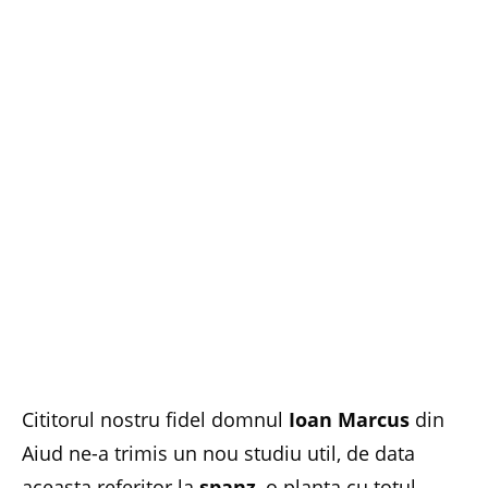
Cititorul nostru fidel domnul
Ioan Marcus
din
Aiud ne-a trimis un nou studiu util, de data
aceasta referitor la
spanz
, o planta cu totul