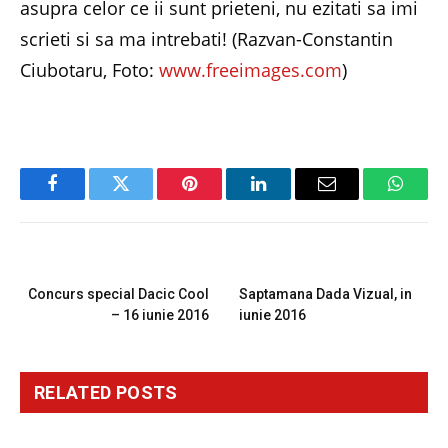
asupra celor ce ii sunt prieteni, nu ezitati sa imi
scrieti si sa ma intrebati! (Razvan-Constantin
Ciubotaru, Foto:
www.freeimages.com
)
Facebook
Twitter
Pinterest
LinkedIn
Email
Whats
PREVIOUS ARTICLE
NEXT ARTICLE
Concurs special Dacic Cool
Saptamana Dada Vizual, in
– 16 iunie 2016
iunie 2016
RELATED
POSTS