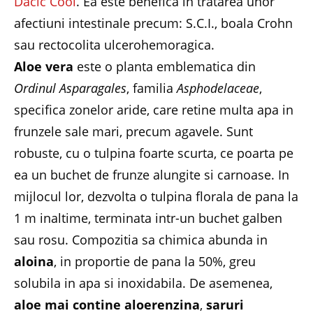
Dacic Cool
. Ea este benefica in tratarea unor
afectiuni intestinale precum: S.C.I., boala Crohn
sau rectocolita ulcerohemoragica.
Aloe vera
este o planta emblematica din
Ordinul Asparagales
, familia
Asphodelaceae
,
specifica zonelor aride, care retine multa apa in
frunzele sale mari, precum agavele. Sunt
robuste, cu o tulpina foarte scurta, ce poarta pe
ea un buchet de frunze alungite si carnoase. In
mijlocul lor, dezvolta o tulpina florala de pana la
1 m inaltime, terminata intr-un buchet galben
sau rosu. Compozitia sa chimica abunda in
aloina
, in proportie de pana la 50%, greu
solubila in apa si inoxidabila. De asemenea,
aloe mai contine aloerenzina
,
saruri