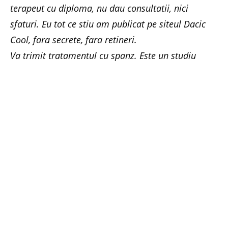
terapeut cu diploma, nu dau consultatii, nici
sfaturi. Eu tot ce stiu am publicat pe siteul Dacic
Cool, fara secrete, fara retineri.
Va trimit tratamentul cu spanz. Este un studiu
amplu, dar trebuie facut de catre profesionisti si
sub supraveghere medicala. V-am trimis acest
studiu despre spanz mai mullt ca fapt divers.
Exista foarte multi oameni care sufera de cancer si
nu stiu incotro sa o apuce, ce sa faca. Dupa cum
le-am spus multora, pentru fiecare boala
canceroasa exista cate un tratament cu plante:
pentru cancer la colon, noduli mamari…
Bineinteles ca exista si tratamente cu produse
apicole pentru unele boli canceroase, insa eu nu