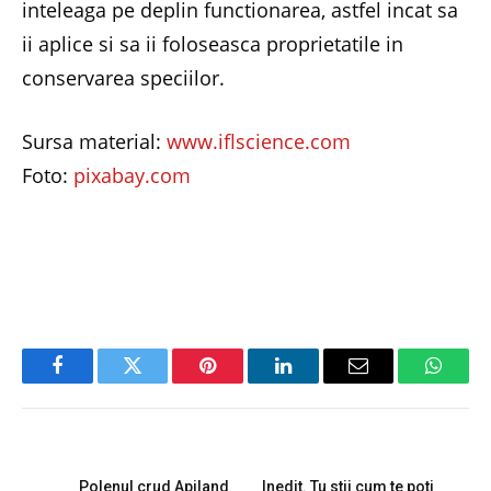
inteleaga pe deplin functionarea, astfel incat sa
ii aplice si sa ii foloseasca proprietatile in
conservarea speciilor.
Sursa material:
www.iflscience.com
Foto:
pixabay.com
Facebook
Twitter
Pinterest
LinkedIn
Email
Whats
PREVIOUS ARTICLE
NEXT ARTICLE
Polenul crud Apiland
Inedit. Tu stii cum te poti