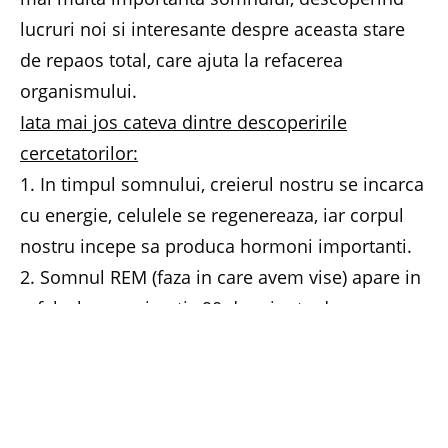
lucruri noi si interesante despre aceasta stare
de repaos total, care ajuta la refacerea
organismului.
Iata mai jos cateva dintre descoperirile
cercetatorilor:
1. In timpul somnului, creierul nostru se incarca
cu energie, celulele se regenereaza, iar corpul
nostru incepe sa produca hormoni importanti.
2. Somnul REM (faza in care avem vise) apare in
rafale, la aproximativ 90 de minute dupa
adormire, insumand, de regula, aproximativ 2
ore pe noapte.
3. Oamenii ar muri mai repede din cauza lipsei
de somn decat de foame. Un om normal rezista