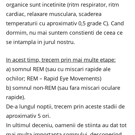
organice sunt incetinite (ritm respirator, ritm
cardiac, relaxare musculara, scaderea
temperaturii cu aproximativ 0,5 grade C). Cand
dormim, nu mai suntem constienti de ceea ce
se intampla in jurul nostru.
In acest timp, trecem prin mai multe etape:
a) somnul REM (sau cu miscari rapide ale
ochilor; REM – Rapid Eye Movements)
b) somnul non-REM (sau fara miscari oculare
rapide).
De-a lungul noptii, trecem prin aceste stadii de
aproximativ 5 ori.
In ultimul deceniu, oamenii de stiinta au dat tot
mai multa importanta somnului, descoperind