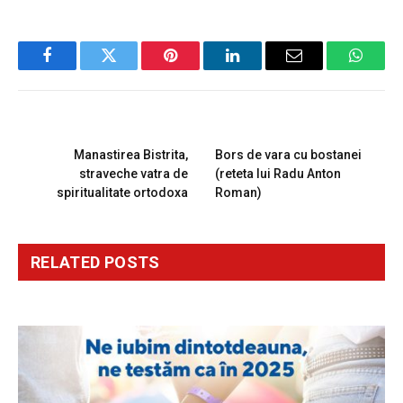
Facebook
Twitter
Pinterest
LinkedIn
Email
Whats
PREVIOUS ARTICLE
NEXT ARTICLE
Manastirea Bistrita,
Bors de vara cu bostanei
straveche vatra de
(reteta lui Radu Anton
spiritualitate ortodoxa
Roman)
RELATED
POSTS