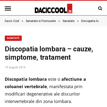
»
»
»
Dacic Cool
Sanatate si Frumusete
Sanatate
Discopatia lombara – cauze, simptome, tratament
SANATATE
Discopatia lombara – cauze,
simptome, tratament
19 august 2016
Discopatia lombara
este o
afectiune a
coloanei vertebrale
, manifestata prin
modificari degenerative ale discurilor
intervertebrale din zona lombara.