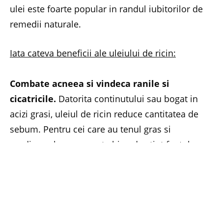
ulei este foarte popular in randul iubitorilor de
remedii naturale.
Iata cateva beneficii ale uleiului de ricin:
Combate acneea si vindeca ranile si
cicatricile.
Datorita continutului sau bogat in
acizi grasi, uleiul de ricin reduce cantitatea de
sebum. Pentru cei care au tenul gras si
predispus la acnee, este bine de stiut faptul ca
uleiul de ricin ajuta la hidratarea pielii, curatand
tenul si lasandu-l curat si neted. Masajul bland
cu ulei de ricin, va avea ca rezultat combaterea
acneei, dar si diminuarea ridurilor. Spre