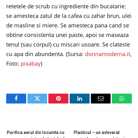
retetele de scrub cu ingrediente din bucatarie:
se amesteca zatul de la cafea cu zahar brun, ulei
de masline si miere. Se amesteca pana cand se
obtine consistenta unei paste, apoi se maseaza
tenul (sau corpul) cu miscari usoare. Se clateste
cu apa din abundenta. (Sursa:
donnamoderna.it
,
Foto:
pixabay
)
Facebook
Twitter
Pinterest
LinkedIn
Email
Whats
PREVIOUS ARTICLE
NEXT ARTICLE
Purifica aerul din locuinta cu
Plasticul – un adevarat