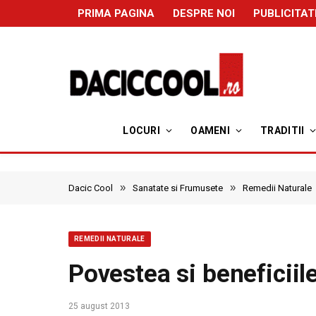
PRIMA PAGINA
DESPRE NOI
PUBLICITAT
LOCURI
OAMENI
TRADITII
»
»
Dacic Cool
Sanatate si Frumusete
Remedii Naturale
REMEDII NATURALE
Povestea si beneficiil
25 august 2013