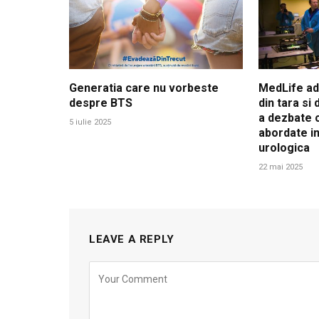
Generatia care nu vorbeste
MedLife adu
despre BTS
din tara si
a dezbate c
5 iulie 2025
abordate in
urologica
22 mai 2025
LEAVE A REPLY