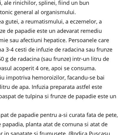
 ale rinichilor, splinei, fiind un bun
 tonic general al organismului.
ea gutei, a reumatismului, a eczemelor, a
frunze de papadie este un adevarat remediu
ie sau afectiuni hepatice. Persoanele care
ma 3-4 cesti de infuzie de radacina sau frunze
50 g de radacina (sau frunze) intr-un litru de
vasul acoperit 4 ore, apoi se consuma.
iu impotriva hemoroizilor, facandu-se bai
 litru de apa. Infuzia preparata astfel este
proaspat de tulpina si frunze de papadie este un
spat de papadie pentru a-si curata fata de pete,
e papadia, planta atat de comuna si atat de
tor in sanatate si frumusete. (Rodica Puscasu,