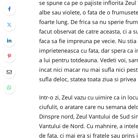
se spune ca pe o pajiste inflorita Zeul V
albe sau violete, o fata de o frumuset
foarte lung. De frica sa nu sperie fru
facut observat de catre aceasta, ci a s
faca sa fie impreuna pe vecie. Nu sti
imprieteneasca cu fata, dar spera ca in
a lui pentru totdeauna. Vedeti voi, sar
incat nici macar nu mai sufla nici pes
sufla deloc, statea toata ziua si privea
Intr-o zi, Zeul vazu cu uimire ca in locu
ciufulit, o aratare care nu semana de
Dinspre nord, Zeul Vantului de Sud sim
Vantului de Nord. Cu mahnire, a intele
de fata, ci mai era si fratele sau prins