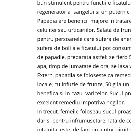
bun stimulent pentru functiile ficatului,
regenerator al sangelui si un puternic
Papadia are beneficii majore in tratar
celulitei sau urticariilor. Salata de 
pentru persoanele care sufera de anem
sufera de boli ale ficatului pot consu
de papadie, preparata astfel: se fierb 
apa, timp de jumatate de ora, se lasa 
Extern, papadia se foloseste ca remed
locale, cu infuzie de frunze, 50 g la un
benefica si in cazul varicelor. Sucul 
excelent remediu impotriva negilor.
In trecut, femeile foloseau sucul proa
dar si pentru infrumusetare. Iata de c
intalnita, este, de fapt un ajutor uimi