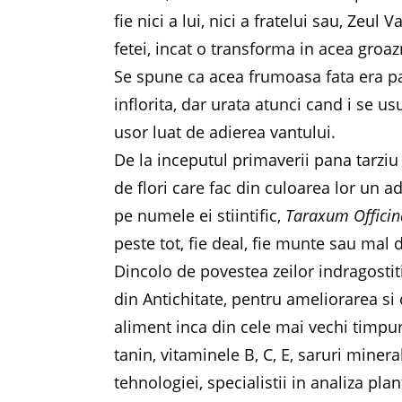
fie nici a lui, nici a fratelui sau, Zeu
fetei, incat o transforma in acea groaz
Se spune ca acea frumoasa fata era pa
inflorita, dar urata atunci cand i se u
usor luat de adierea vantului.
De la inceputul primaverii pana tarziu 
de flori care fac din culoarea lor un 
pe numele ei stiintific,
Taraxum Officin
peste tot, fie deal, fie munte sau mal d
Dincolo de povestea zeilor indragostit
din Antichitate, pentru ameliorarea si c
aliment inca din cele mai vechi timpur
tanin, vitaminele B, C, E, saruri minera
tehnologiei, specialistii in analiza pl