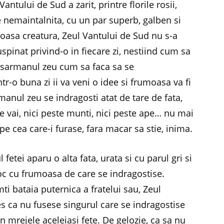
antului de Sud a zarit, printre florile rosii,
e nemaintalnita, cu un par superb, galben si
moasa creatura, Zeul Vantului de Sud nu s-a
uspinat privind-o in fiecare zi, nestiind cum sa
a sarmanul zeu cum sa faca sa se
tr-o buna zi ii va veni o idee si frumoasa va fi
manul zeu se indragosti atat de tare de fata,
te vai, nici peste munti, nici peste ape… nu mai
 pe cea care-i furase, fara macar sa stie, inima.
l fetei aparu o alta fata, urata si cu parul gri si
loc cu frumoasa de care se indragostise.
ti bataia puternica a fratelui sau, Zeul
s ca nu fusese singurul care se indragostise
 in mrejele aceleiasi fete. De gelozie, ca sa nu