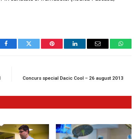
Facebook
Twitter
Pinterest
LinkedIn
Email
WhatsA
E
NEXT ARTICLE
d
Concurs special Dacic Cool – 26 august 2013