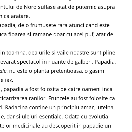
l Vantului de Nord suflase atat de puternic asupra
nica aratare.
padia, de o frumusete rara atunci cand este
suca floarea si ramane doar cu acel puf, atat de
in toamna, dealurile si vaile noastre sunt pline
adevarat spectacol in nuante de galben. Papadia,
ale
, nu este o planta pretentioasa, o gasim
e iaz.
i, papadia a fost folosita de catre oameni inca
icatrizarea ranilor. Frunzele au fost folosite ca
i. Radacina contine un principiu amar, luteina,
le, dar si uleiuri esentiale. Odata cu evolutia
antelor medicinale au descoperit in papadie un