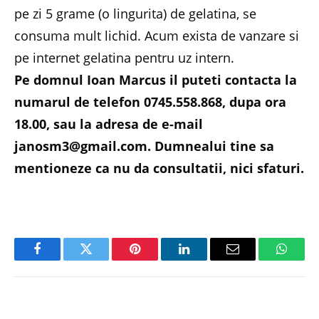
pe zi 5 grame (o lingurita) de gelatina, se
consuma mult lichid. Acum exista de vanzare si
pe internet gelatina pentru uz intern.
Pe domnul Ioan Marcus il puteti contacta la
numarul de telefon 0745.558.868, dupa ora
18.00, sau la adresa de e-mail
janosm3@gmail.com. Dumnealui tine sa
mentioneze ca nu da consultatii, nici sfaturi.
Facebook
Twitter
Pinterest
LinkedIn
Email
Whats
PREVIOUS ARTICLE
NEXT ARTICLE