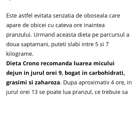
Este astfel evitata senzatia de oboseala care
apare de obicei cu cateva ore inaintea
pranzului. Urmand aceasta dieta pe parcursul a
doua saptamani, puteti slabi intre 5 si 7
kilograme.
Dieta Crono recomanda luarea micului
dejun in jurul orei 9, bogat in carbohidrati,
grasimi si zaharoza
. Dupa aproximativ 4 ore, in
jurul orei 13 se poate lua pranzul, ce trebuie sa
contina carbohidrati si sa nu fie insotit de
desert. La ora 16 se poate lua o gustare de
fructe sau ciocolata neagra, iar la ora 18 se va
lua cina usoara, dar bogata in proteine, fara a