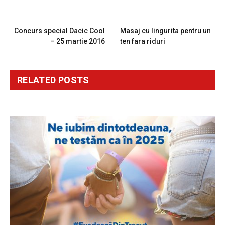
PREVIOUS ARTICLE
NEXT ARTICLE
Concurs special Dacic Cool
Masaj cu lingurita pentru un
– 25 martie 2016
ten fara riduri
RELATED
POSTS