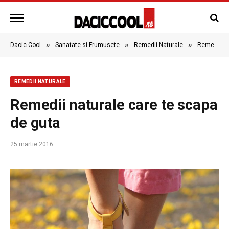
»
»
»
Dacic Cool
Sanatate si Frumusete
Remedii Naturale
Remedii naturale care te scapa de guta
REMEDII NATURALE
Remedii naturale care te scapa
de guta
25 martie 2016