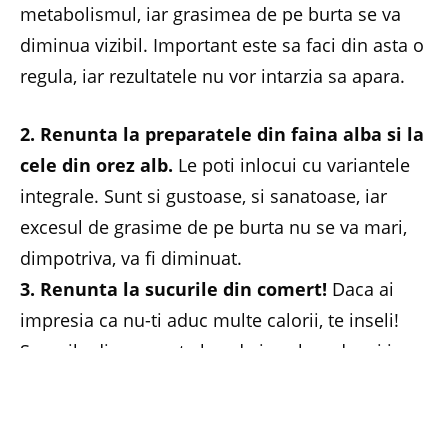
metabolismul, iar grasimea de pe burta se va
diminua vizibil. Important este sa faci din asta o
regula, iar rezultatele nu vor intarzia sa apara.
2. Renunta la preparatele din faina alba si la
cele din orez alb.
Le poti inlocui cu variantele
integrale. Sunt si gustoase, si sanatoase, iar
excesul de grasime de pe burta nu se va mari,
dimpotriva, va fi diminuat.
3. Renunta la sucurile din comert!
Daca ai
impresia ca nu-ti aduc multe calorii, te inseli!
Sucurile din comert abunda in zahar, dar si in
diferite substante nu tocmai sanatoase.
Consumul indelungat de astfel de sucuri te va
impiedica sa diminuezi stratul de grasime