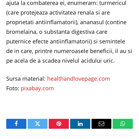
ajuta la combaterea ei, enumeram: turmericul
(care protejeaza activitatea renala si are
proprietati antiinflamatorii), ananasul (contine
bromelaina, o substanta digestiva care
puternice efecte antiinflamatorii) si semintele
de in care, printre numeroasele beneficii, il au si
pe acela de a scadea nivelul acidului uric.
Sursa material:
healthandlovepage.com
Foto:
pixabay.com
Facebook
Twitter
Pinterest
LinkedIn
Email
Whats