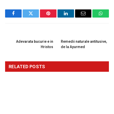
Facebook
Twitter
Pinterest
LinkedIn
Email
Whats
PREVIOUS ARTICLE
NEXT ARTICLE
Adevarata bucurie e in
Remedii naturale antitusive,
Hristos
de la Ayurmed
RELATED
POSTS