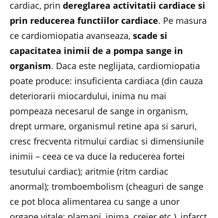
cardiac, prin
dereglarea activitatii cardiace si
prin reducerea functiilor cardiace
. Pe masura
ce cardiomiopatia avanseaza,
scade si
capacitatea inimii de a pompa sange in
organism
. Daca este neglijata, cardiomiopatia
poate produce: insuficienta cardiaca (din cauza
deteriorarii miocardului, inima nu mai
pompeaza necesarul de sange in organism,
drept urmare, organismul retine apa si saruri,
cresc frecventa ritmului cardiac si dimensiunile
inimii – ceea ce va duce la reducerea fortei
tesutului cardiac); aritmie (ritm cardiac
anormal); tromboembolism (cheaguri de sange
ce pot bloca alimentarea cu sange a unor
organe vitale: plamani, inima, creier etc.), infarct