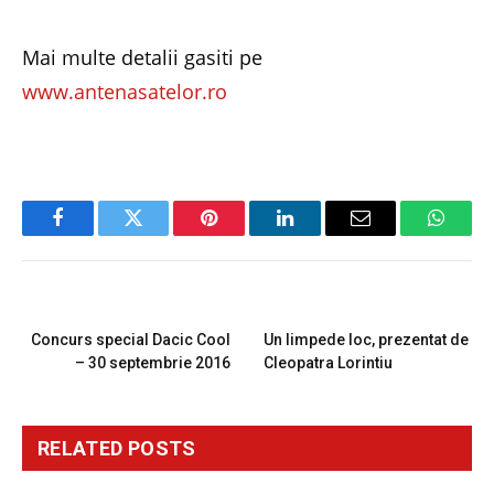
Mai multe detalii gasiti pe
www.antenasatelor.ro
Facebook
Twitter
Pinterest
LinkedIn
Email
Whats
PREVIOUS ARTICLE
NEXT ARTICLE
Concurs special Dacic Cool
Un limpede loc, prezentat de
– 30 septembrie 2016
Cleopatra Lorintiu
RELATED
POSTS