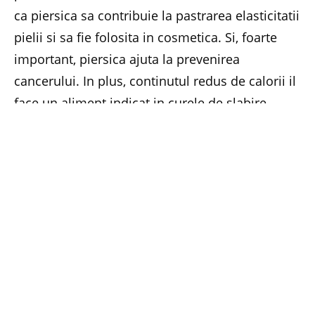
ca piersica sa contribuie la pastrarea elasticitatii
pielii si sa fie folosita in cosmetica. Si, foarte
important, piersica ajuta la prevenirea
cancerului. In plus, continutul redus de calorii il
face un aliment indicat in curele de slabire.
Eu folosesc piersicile la salatele de fructe, le
consum ca atare, din ele fac un suc proaspat,
dar le prefer si in tartele cu fructe. Tartele cu
piersici sunt absolut senzationale, pufoase,
savuroase si racoritoare. Pornind de la banala
piersica, in zilele de astazi se gasesc in
supermarketuri piersici turtite, nu sferice, asa
cum eram obisnuiti sa vedem piersicile pana
acum. Au gust deosebit si merita incercate!