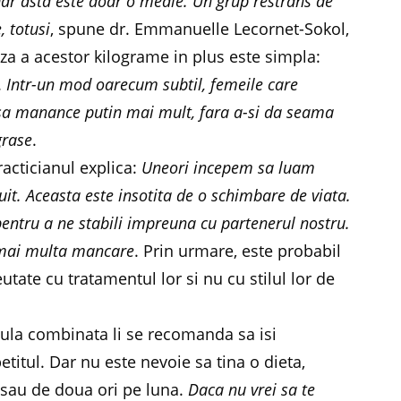
Dar asta este doar o medie. Un grup restrans de
, totusi
, spune dr. Emmanuelle Lecornet-Sokol,
za a acestor kilograme in plus este simpla:
.
Intr-un mod oarecum subtil, femeile care
p sa manance putin mai mult, fara a-si da seama
grase
.
racticianul explica:
Uneori incepem sa luam
it. Aceasta este insotita de o schimbare de viata.
ntru a ne stabili impreuna cu partenerul nostru.
a mai multa mancare
. Prin urmare, este probabil
utate cu tratamentul lor si nu cu stilul lor de
lula combinata li se recomanda sa isi
etitul. Dar nu este nevoie sa tina o dieta,
 sau de doua ori pe luna.
Daca nu vrei sa te