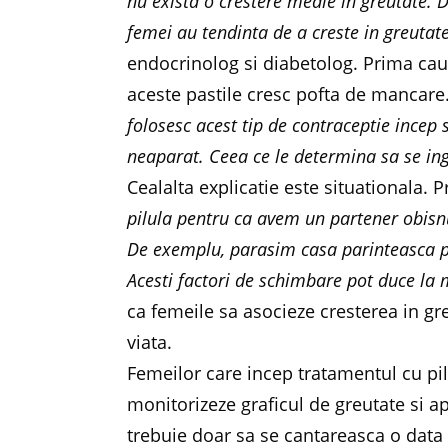
nu exista o crestere medie in greutate. 
femei au tendinta de a creste in greutate
endocrinolog si diabetolog. Prima cau
aceste pastile cresc pofta de mancare
folosesc acest tip de contraceptie ince
neaparat. Ceea ce le determina sa se in
Cealalta explicatie este situationala. P
pilula pentru ca avem un partener obisnu
De exemplu, parasim casa parinteasca pe
Acesti factori de schimbare pot duce l
ca femeile sa asocieze cresterea in gre
viata.
Femeilor care incep tratamentul cu pi
monitorizeze graficul de greutate si ap
trebuie doar sa se cantareasca o data