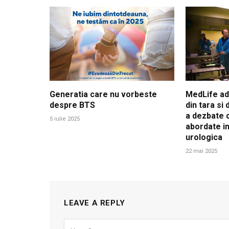
Generatia care nu vorbeste
MedLife adu
despre BTS
din tara si
a dezbate c
5 iulie 2025
abordate in
urologica
22 mai 2025
LEAVE A REPLY