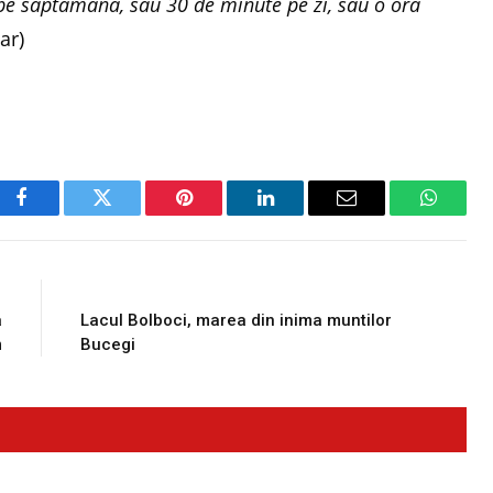
 pe saptamana, sau 30 de minute pe zi, sau o ora
ar)
Facebook
Twitter
Pinterest
LinkedIn
Email
WhatsA
E
NEXT ARTICLE
a
Lacul Bolboci, marea din inima muntilor
m
Bucegi