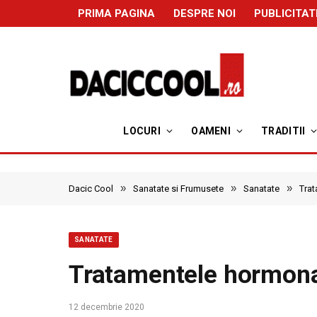
PRIMA PAGINA
DESPRE NOI
PUBLICITAT
LOCURI
OAMENI
TRADITII
»
»
»
Dacic Cool
Sanatate si Frumusete
Sanatate
Trat
SANATATE
Tratamentele hormonal
12 decembrie 2020