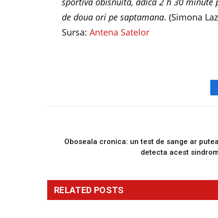
sportiva obisnuita, adica 2 h 30 minute
de doua ori pe saptamana
. (Simona Laz
Sursa:
Antena Satelor
PREVIOUS ARTICL
Oboseala cronica: un test de sange ar pute
detecta acest sindro
RELATED
POSTS