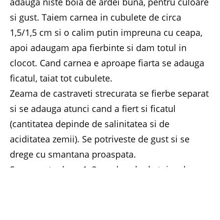
adauga niste boia de ardei buna, pentru culoare
si gust. Taiem carnea in cubulete de circa
1,5/1,5 cm si o calim putin impreuna cu ceapa,
apoi adaugam apa fierbinte si dam totul in
clocot. Cand carnea e aproape fiarta se adauga
ficatul, taiat tot cubulete.
Zeama de castraveti strecurata se fierbe separat
si se adauga atunci cand a fiert si ficatul
(cantitatea depinde de salinitatea si de
aciditatea zemii). Se potriveste de gust si se
drege cu smantana proaspata.
Se serveste dupa 1, 2… paharele de tuica de
pruna veche, cu un ardei iute murat si paine
coapta pe vatra.