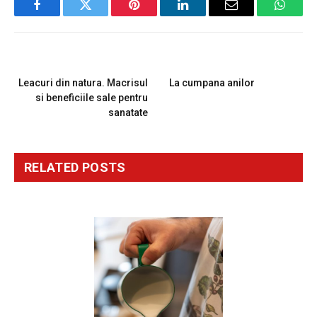
Facebook
Twitter
Pinterest
LinkedIn
Email
Whats
PREVIOUS ARTICLE
NEXT ARTICLE
Leacuri din natura. Macrisul
La cumpana anilor
si beneficiile sale pentru
sanatate
RELATED
POSTS