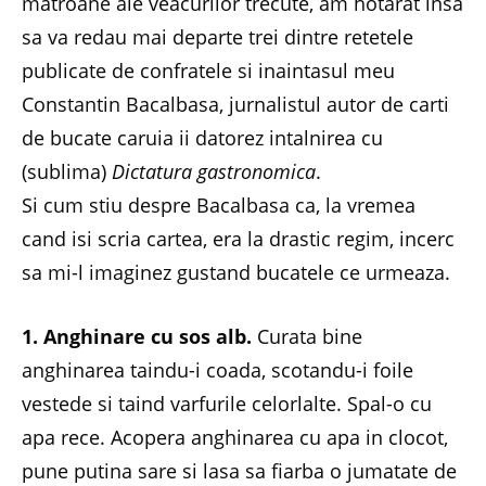
matroane ale veacurilor trecute, am hotarat insa
sa va redau mai departe trei dintre retetele
publicate de confratele si inaintasul meu
Constantin Bacalbasa, jurnalistul autor de carti
de bucate caruia ii datorez intalnirea cu
(sublima)
Dictatura gastronomica
.
Si cum stiu despre Bacalbasa ca, la vremea
cand isi scria cartea, era la drastic regim, incerc
sa mi-l imaginez gustand bucatele ce urmeaza.
1. Anghinare cu sos alb.
Curata bine
anghinarea taindu-i coada, scotandu-i foile
vestede si taind varfurile celorlalte. Spal-o cu
apa rece. Acopera anghinarea cu apa in clocot,
pune putina sare si lasa sa fiarba o jumatate de