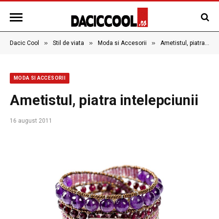
»
»
»
Dacic Cool
Stil de viata
Moda si Accesorii
Ametistul, piatra intelepciunii
MODA SI ACCESORII
Ametistul, piatra intelepciunii
16 august 2011