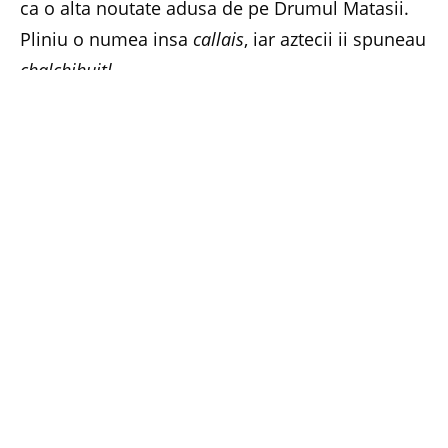
ca o alta noutate adusa de pe Drumul Matasii.
Pliniu o numea insa
callais
, iar aztecii ii spuneau
chalchihuitl
.
A fost printre primele pietre pretioase extrase,
cele mai vechi piese de turcoaz au fost
descoperite in morminte egiptene vechi de 5000
de ani. Unele mine arhaice sunt functionale si
astazi. Este insa vorba de exploatari mici,
cantitatile extrase fiind destul de mici. Iranul de
astazi (Khorasan din vechea Persie) e o sursa
importanta, una din cele mai vechi cunoscute,
de aici provenind acel turcoaz albastru care se
schimba in verde cand e incalzit.
Peninsula Sinai era numita
tara turcoazului
,
livrandu-le vechilor egipteni pretioasa piatra. Si