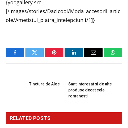
{yoogallery src=
[/images/stories/Dacicool/Moda_accesorii_artic
ole/Ametistul_piatra_intelepciunii/1]}
Facebook
Twitter
Pinterest
LinkedIn
Email
Whats
PREVIOUS ARTICLE
NEXT ARTICLE
Tinctura de Aloe
Sunt interesat si de alte
produse decat cele
romanesti
RELATED
POSTS