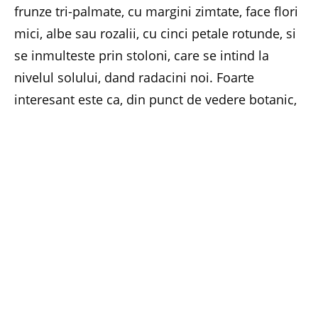
frunze tri-palmate, cu margini zimtate, face flori
mici, albe sau rozalii, cu cinci petale rotunde, si
se inmulteste prin stoloni, care se intind la
nivelul solului, dand radacini noi. Foarte
interesant este ca, din punct de vedere botanic,
delicioasa capsuna, pe care o cunoastem cu
totii, nu este un fruct propriu-zis. Ea este, de
fapt, un receptacul carnos, o aglomerare care
contine multe, multe fructe mici – acele
seminte
(asemanatoare semintelor florii-soarelui) care
se vad suprafata si care nu se deschid la
coacere.
Capsunul de gradina (
Fragaria x ananassa
)
provine, se pare, din incrucisarea a doua specii