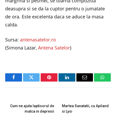
margrina si pesmet, se toarna compozitia
deasupra si se da la cuptor pentru o jumatate
de ora. Este excelenta daca se aduce la masa
calda.
Sursa:
antenasatelor.ro
(Simona Lazar,
Antena Satelor
)
Facebook
Twitter
Pinterest
LinkedIn
Email
Whats
PREVIOUS ARTICLE
NEXT ARTICLE
Cum ne ajuta laptisorul de
Martea Sanatatii, cu Apiland
matca in depresii
si Lysi