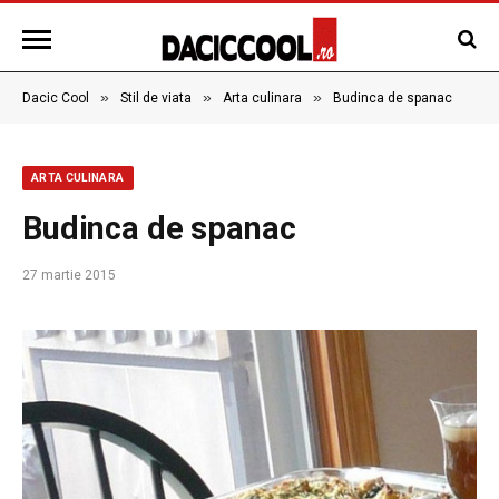
»
»
»
Dacic Cool
Stil de viata
Arta culinara
Budinca de spanac
ARTA CULINARA
Budinca de spanac
27 martie 2015