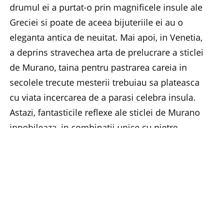
drumul ei a purtat-o prin magnificele insule ale
Greciei si poate de aceea bijuteriile ei au o
eleganta antica de neuitat. Mai apoi, in Venetia,
a deprins stravechea arta de prelucrare a sticlei
de Murano, taina pentru pastrarea careia in
secolele trecute mesterii trebuiau sa plateasca
cu viata incercarea de a parasi celebra insula.
Astazi, fantasticile reflexe ale sticlei de Murano
innobileaza, in combinatii unice cu pietre
semipretioase, argint si aur, atat de apreciatele
bijuterii Ziio, create cu o inspiratie aproape
mistica si o extraodinara iscusinta a prelucrarii
manuale. Creatiile Elisabethei Paradon nu au
intarziat sa fie apreciate in New York, pe Fifth