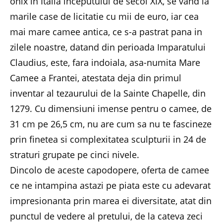
onix in Italia inceputului de secol XIX, se vand la
marile case de licitatie cu mii de euro, iar cea
mai mare camee antica, ce s-a pastrat pana in
zilele noastre, datand din perioada Imparatului
Claudius, este, fara indoiala, asa-numita Mare
Camee a Frantei, atestata deja din primul
inventar al tezaurului de la Sainte Chapelle, din
1279. Cu dimensiuni imense pentru o camee, de
31 cm pe 26,5 cm, nu are cum sa nu te fascineze
prin finetea si complexitatea sculpturii in 24 de
straturi grupate pe cinci nivele.
Dincolo de aceste capodopere, oferta de camee
ce ne intampina astazi pe piata este cu adevarat
impresionanta prin marea ei diversitate, atat din
punctul de vedere al pretului, de la cateva zeci