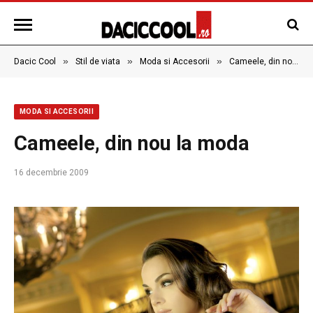
»
»
»
Dacic Cool
Stil de viata
Moda si Accesorii
Cameele, din nou la moda
MODA SI ACCESORII
Cameele, din nou la moda
16 decembrie 2009