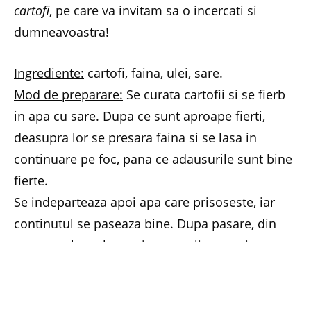
cartofi
, pe care va invitam sa o incercati si
dumneavoastra!
Ingrediente:
cartofi, faina, ulei, sare.
Mod de preparare:
Se curata cartofii si se fierb
in apa cu sare. Dupa ce sunt aproape fierti,
deasupra lor se presara faina si se lasa in
continuare pe foc, pana ce adausurile sunt bine
fierte.
Se indeparteaza apoi apa care prisoseste, iar
continutul se paseaza bine. Dupa pasare, din
amestecul rezultat se ia cate o lingura si se
asaza bucata cu bucata intr-o tava bine unsa,
care dupa umplere se da la cuptor sau galustele
se prajesc in ulei incins.