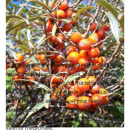
Catina (
Hippophae rhamnoides
) este o planta
ornamentala foarte decorativa, inclusiv iarna,
datorita mai ales coloritului fructelor sale, care
pot fi galbene-portocalii pana la rosiatice. Fiind
foarte rezistent, acest arbust este foarte iubit in
tarile nordice, mai ales in Finlanda. Insa exista si
specii comestibile, ale caror fructe au mai ales
valente medicinale.