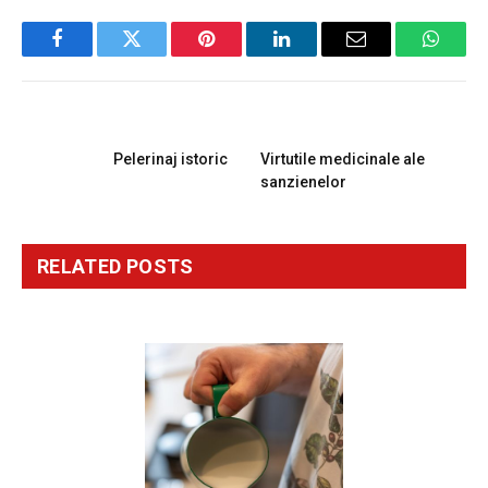
Facebook
Twitter
Pinterest
LinkedIn
Email
Whats
PREVIOUS ARTICLE
NEXT ARTICLE
Pelerinaj istoric
Virtutile medicinale ale
sanzienelor
RELATED
POSTS