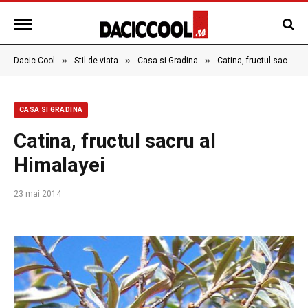
»
»
»
Dacic Cool
Stil de viata
Casa si Gradina
Catina, fructul sacru al Himalayei
CASA SI GRADINA
Catina, fructul sacru al
Himalayei
23 mai 2014