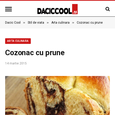
»
»
»
Dacic Cool
Stil de viata
Arta culinara
Cozonac cu prune
ARTA CULINARA
Cozonac cu prune
14 martie 2015