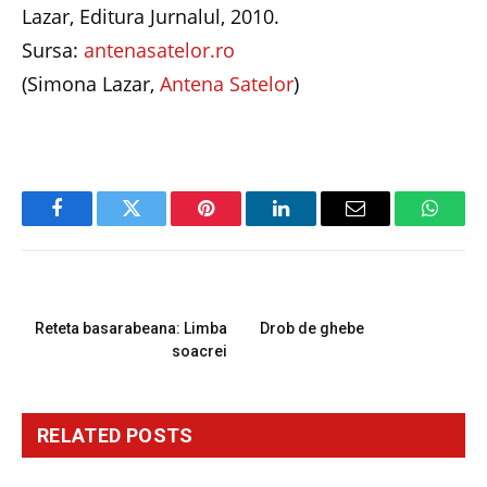
Lazar, Editura Jurnalul, 2010.
Sursa:
antenasatelor.ro
(Simona Lazar,
Antena Satelor
)
Facebook
Twitter
Pinterest
LinkedIn
Email
Whats
PREVIOUS ARTICLE
NEXT ARTICLE
Reteta basarabeana: Limba
Drob de ghebe
soacrei
RELATED
POSTS