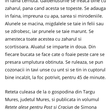
in faina cernuta. Galbenusurile se freaca bine cu
zaharul, pana cand acesta se topeste. Se adauga
in faina, impreuna cu apa, sarea si mirodeniile.
Alunele se macina, migdalele se taie in felii sau
se zdrobesc, iar prunele se taie marunt. Se
amesteca toate acestea cu zaharul si
scortisoara. Aluatul se imparte in doua. Din
fiecare bucata se face cate o foaie peste care se
presara umplutura obtinuta. Se ruleaza, se pun
cozonacii in tavi unse cu unt si se tin in cuptorul
bine incalzit, la foc potrivit, pentru 45 de minute.
Reteta culeasa de la o gospodina din Targu
Mures, judetul Mures, si publicata in volumul
Retete alese pentru Post si Craciun
de Simona