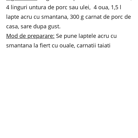
4 linguri untura de porc sau ulei, 4 oua, 1,5 l
lapte acru cu smantana, 300 g carnat de porc de
casa, sare dupa gust.
Mod de preparare:
Se pune laptele acru cu
smantana la fiert cu ouale, carnatii taiati
bucatele, untura si se amesteca ca ouale sa nu
ramana intregi.
Cand incepe sa fiarba se adauga treptat malaiul
si se amesteca in continuare sa nu se prinda de
fundul oalei. Se continua pana faina este bine
fiarta.
Mod de servire:
Se poate servi cu lapte acru sau
cu muraturi, ca sa taie greata.
Secretul bucatarului:
Faina de porumb alb se