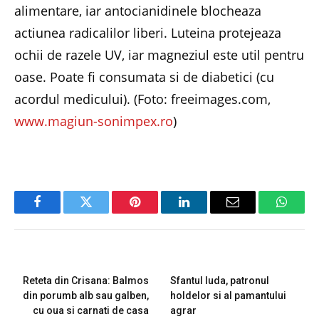
alimentare, iar antocianidinele blocheaza
actiunea radicalilor liberi. Luteina protejeaza
ochii de razele UV, iar magneziul este util pentru
oase. Poate fi consumata si de diabetici (cu
acordul medicului). (Foto: freeimages.com,
www.magiun-sonimpex.ro
)
Facebook
Twitter
Pinterest
LinkedIn
Email
Whats
PREVIOUS ARTICLE
NEXT ARTICLE
Reteta din Crisana: Balmos
Sfantul Iuda, patronul
din porumb alb sau galben,
holdelor si al pamantului
cu oua si carnati de casa
agrar