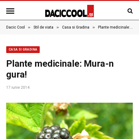
»
»
»
Dacic Cool
Stil de viata
Casa si Gradina
Plante medicinale: Mura-n gura!
CASA SI GRADINA
Plante medicinale: Mura-n
gura!
17 iunie 2014