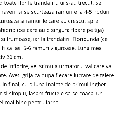
d toate florile trandafirului s-au trecut. Se
imaverii si se scurteaza ramurile la 4-5 noduri
scurteaza si ramurile care au crescut spre
ahibrid (cei care au o singura floare pe tija)
i frumoase, iar la trandafirii Floribunda (cei
ar fi sa lasi 5-6 ramuri viguroase. Lungimea
tiv 20 cm.
 de inflorire, vei stimula urmatorul val care va
nte. Aveti grija ca dupa fiecare lucrare de taiere
 In final, cu o luna inainte de primul inghet,
r si simplu, lasam fructele sa se coaca, un
el mai bine pentru iarna.