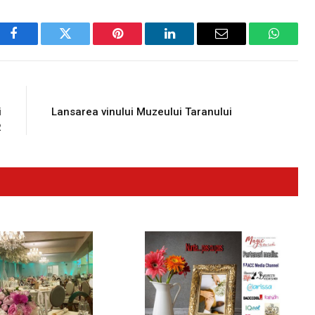
Facebook
Twitter
Pinterest
LinkedIn
Email
WhatsA
E
NEXT ARTICLE
i
Lansarea vinului Muzeului Taranului
R