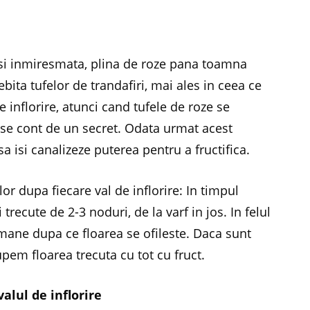
a si inmiresmata, plina de roze pana toamna
ebita tufelor de trandafiri, mai ales in ceea ce
e inflorire, atunci cand tufele de roze se
u-se cont de un secret. Odata urmat acest
 sa isi canalizeze puterea pentru a fructifica.
ilor dupa fiecare val de inflorire: In timpul
ri trecute de 2-3 noduri, de la varf in jos. In felul
amane dupa ce floarea se ofileste. Daca sunt
upem floarea trecuta cu tot cu fruct.
valul de inflorire