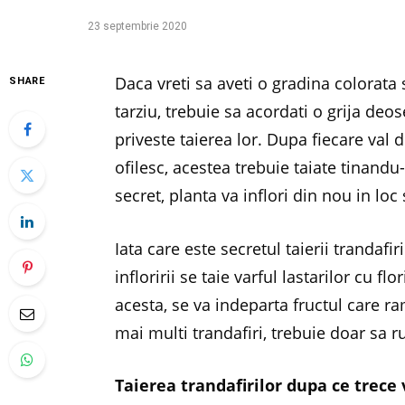
23 septembrie 2020
Daca vreti sa aveti o gradina colorat
SHARE
tarziu, trebuie sa acordati o grija deos
priveste taierea lor. Dupa fiecare val d
ofilesc, acestea trebuie taiate tinand
secret, planta va inflori din nou in loc
Iata care este secretul taierii trandafir
infloririi se taie varful lastarilor cu flo
acesta, se va indeparta fructul care r
mai multi trandafiri, trebuie doar sa r
Taierea trandafirilor dupa ce trece 