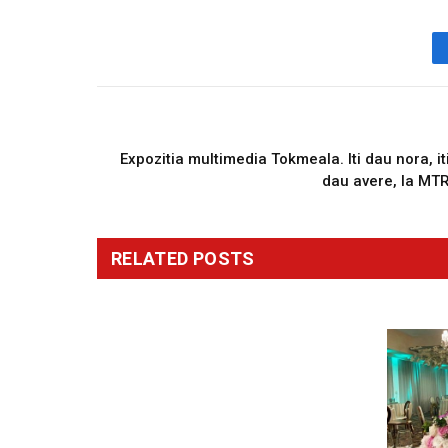
PREVIOUS ARTICL
Expozitia multimedia Tokmeala. Iti dau nora, it
dau avere, la MT
RELATED
POSTS