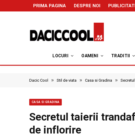
PRIMA PAGINA
DESPRE NOI
PUBLICITAT
LOCURI
OAMENI
TRADITII
»
»
»
Dacic Cool
Stil de viata
Casa si Gradina
Secretul 
CASA SI GRADINA
Secretul taierii trandaf
de inflorire