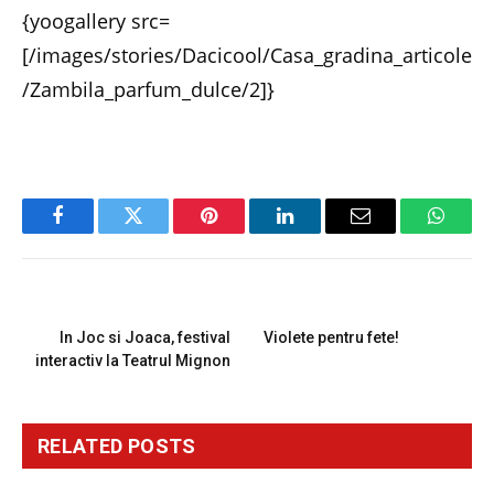
{yoogallery src=
[/images/stories/Dacicool/Casa_gradina_articole
/Zambila_parfum_dulce/2]}
Facebook
Twitter
Pinterest
LinkedIn
Email
Whats
PREVIOUS ARTICLE
NEXT ARTICLE
In Joc si Joaca, festival
Violete pentru fete!
interactiv la Teatrul Mignon
RELATED
POSTS