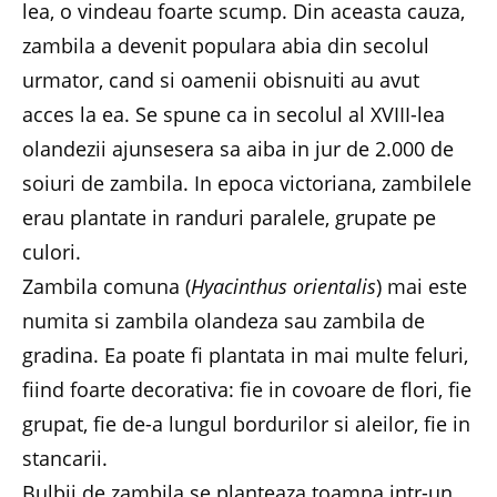
lea, o vindeau foarte scump. Din aceasta cauza,
zambila a devenit populara abia din secolul
urmator, cand si oamenii obisnuiti au avut
acces la ea. Se spune ca in secolul al XVIII-lea
olandezii ajunsesera sa aiba in jur de 2.000 de
soiuri de zambila. In epoca victoriana, zambilele
erau plantate in randuri paralele, grupate pe
culori.
Zambila comuna (
Hyacinthus orientalis
) mai este
numita si zambila olandeza sau zambila de
gradina. Ea poate fi plantata in mai multe feluri,
fiind foarte decorativa: fie in covoare de flori, fie
grupat, fie de-a lungul bordurilor si aleilor, fie in
stancarii.
Bulbii de zambila se planteaza toamna intr-un