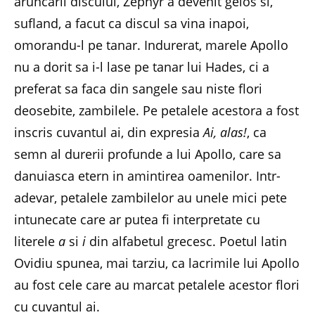
aruncarii discului, Zephyr a devenit gelos si,
sufland, a facut ca discul sa vina inapoi,
omorandu-l pe tanar. Indurerat, marele Apollo
nu a dorit sa i-l lase pe tanar lui Hades, ci a
preferat sa faca din sangele sau niste flori
deosebite, zambilele. Pe petalele acestora a fost
inscris cuvantul ai, din expresia
Ai, alas!
, ca
semn al durerii profunde a lui Apollo, care sa
danuiasca etern in amintirea oamenilor. Intr-
adevar, petalele zambilelor au unele mici pete
intunecate care ar putea fi interpretate cu
literele
a
si
i
din alfabetul grecesc. Poetul latin
Ovidiu spunea, mai tarziu, ca lacrimile lui Apollo
au fost cele care au marcat petalele acestor flori
cu cuvantul ai.