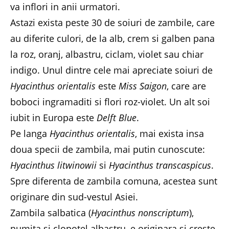
va inflori in anii urmatori.
Astazi exista peste 30 de soiuri de zambile, care
au diferite culori, de la alb, crem si galben pana
la roz, oranj, albastru, ciclam, violet sau chiar
indigo. Unul dintre cele mai apreciate soiuri de
Hyacinthus orientalis
este
Miss Saigon
, care are
boboci ingramaditi si flori roz-violet. Un alt soi
iubit in Europa este
Delft Blue
.
Pe langa
Hyacinthus orientalis
, mai exista insa
doua specii de zambila, mai putin cunoscute:
Hyacinthus litwinowii
si
Hyacinthus transcaspicus
.
Spre diferenta de zambila comuna, acestea sunt
originare din sud-vestul Asiei.
Zambila salbatica (
Hyacinthus nonscriptum
),
numita si clopotel albastru, e originara si creste