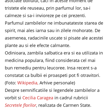
asociate doliului, caci in aceste moment de
tristete ele reuseau, prin parfumul lor, sa-i
calmeze si sa-i invioreze pe cei prezenti.
Parfumul zambilelor ne imbunatateste starea de
spirit, mai ales iarna sau in zilele mohorate. De
asemenea, radacinile uscate si pisate ale acestei
plante au si ele efecte calmante.
Odinioara, zambila salbatica era si ea utilizata in
medicina populara, fiind considerata cel mai
bun remediu pentru leucoree. Insa recent s-a
constatat ca bulbii ei proaspeti pot fi otravitori.
(Foto:
Wikipedia,
Arhive personale)
Despre semnificatiile si legendele zambilelor a
vorbit si
Cecilia Caragea
in cadrul rubricii
Secretele florilor
, realizata de Carmen State.