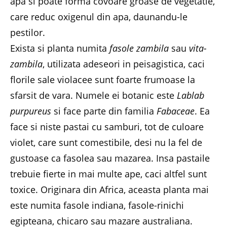
apa si poate forma covoare groase de vegetatie,
care reduc oxigenul din apa, daunandu-le
pestilor.
Exista si planta numita
fasole zambila
sau
vita-
zambila
, utilizata adeseori in peisagistica, caci
florile sale violacee sunt foarte frumoase la
sfarsit de vara. Numele ei botanic este
Lablab
purpureus
si face parte din familia
Fabaceae
. Ea
face si niste pastai cu samburi, tot de culoare
violet, care sunt comestibile, desi nu la fel de
gustoase ca fasolea sau mazarea. Insa pastaile
trebuie fierte in mai multe ape, caci altfel sunt
toxice. Originara din Africa, aceasta planta mai
este numita fasole indiana, fasole-rinichi
egipteana, chicaro sau mazare australiana.