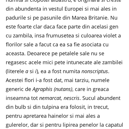
din abundenta in vestul Europei si mai ales in
padurile si pe pasunile din Marea Britanie. Nu
este foarte clar daca face parte din acelasi gen
cu zambila, insa frumusetea si culoarea violet a
florilor sale a facut ca ea sa fie asociata cu
aceasta. Deoarece pe petalele sale nu se
regasesc acele mici pete intunecate ale zambilei
(literele
a
si
i
), ea a fost numita
nonscriptus
.
Acestei flori i-a fost dat, mai tarziu, numele
generic de
Agraphis (nutans)
, care in greaca
inseamna tot
nemarcat, nescris
. Sucul abundent
din bulb si din tulpina era folosit, in trecut,
pentru apretarea hainelor si mai ales a
gulerelor, dar si pentru lipirea penelor la capatul