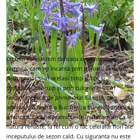
Cu totii cunoastem delicata si inmiresmata
zambila, care ne incanta prin mirosul ei dulce,
patrunzator si in acelasi timp subtil si
seducator, precum si prin culorile ei vii in
fiecare inceput de primavara! Ea este, cu
adevarat, o floare a bucuriei, a buneidispozitii si
a fericirii, caci ne reaminteste in fiecare an ca
natura renaste, la fel cum o fac celelalte flori ale
inceputului de sezon cald. Cu siguranta nu este