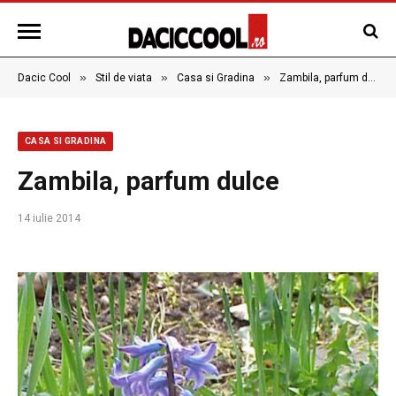
»
»
»
Dacic Cool
Stil de viata
Casa si Gradina
Zambila, parfum dulce
CASA SI GRADINA
Zambila, parfum dulce
14 iulie 2014