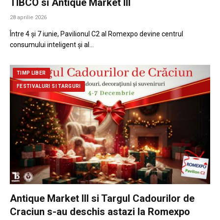
TIBCO si Antique Market III
28 aprilie 2026
Între 4 și 7 iunie, Pavilionul C2 al Romexpo devine centrul
consumului inteligent și al…
TIMP LIBER
FESTIVALURI SI TARGURI
Antique Market III si Targul Cadourilor de
Craciun s-au deschis astazi la Romexpo