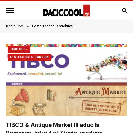
»
Dacic Cool
Posts Tagged "antichitati"
TIMP LIBER
FESTIVALURI SI TARGURI
TIBCO & Antique Market III aduc la
Romexpo, intre 4 si 7 iunie, produse