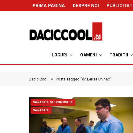
PRIMA PAGINA
DESPRE NOI
PUBLICITAT
LOCURI
OAMENI
TRADITII
»
Dacic Cool
Posts Tagged "dr. Larisa Chiriac"
SANATATE SI FRUMUSETE
SANATATE