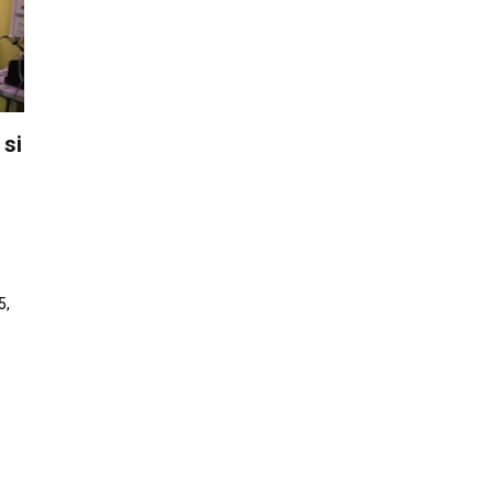
 si
5,