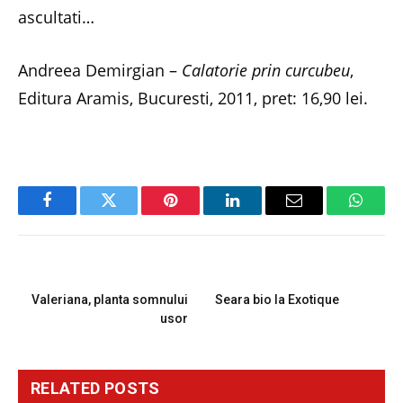
ascultati…
Andreea Demirgian –
Calatorie prin curcubeu
,
Editura Aramis, Bucuresti, 2011, pret: 16,90 lei.
Facebook
Twitter
Pinterest
LinkedIn
Email
Whats
PREVIOUS ARTICLE
NEXT ARTICLE
Valeriana, planta somnului
Seara bio la Exotique
usor
RELATED
POSTS