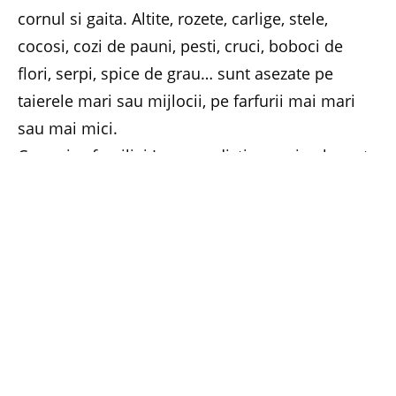
cornul si gaita. Altite, rozete, carlige, stele,
cocosi, cozi de pauni, pesti, cruci, boboci de
flori, serpi, spice de grau… sunt asezate pe
taierele mari sau mijlocii, pe farfurii mai mari
sau mai mici.
Ceramica familiei Iorga se distinge prin eleganta
formelor si prin stralucirea smaltului. Armonia
cromatica pune in valoare intreaga lume
imagistica a celor doi mesteri transpusa in lut
cu o finete si un simt artistic desavarsite. Mai
multe detalii gasiti pe
www.muzeultaranuluiroman.ro
.