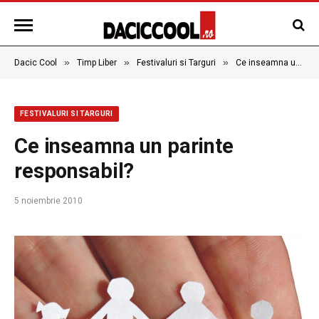
»
»
»
Dacic Cool
Timp Liber
Festivaluri si Targuri
Ce inseamna un parinte responsabil?
FESTIVALURI SI TARGURI
Ce inseamna un parinte
responsabil?
5 noiembrie 2010