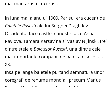
mai mari artisti lirici rusi.
In luna mai a anului 1909, Parisul era cucerit de
Baletele Rusesti
ale lui Serghei Diaghilev.
Occidentul facea astfel cunostinta cu Anna
Pavlova, Tamara Karsavina si Vaslav Nijinski, trei
dintre stelele
Baletelor Rusesti
, una dintre cele
mai importante companii de balet ale secolului
XX.
Insa pe langa baletele purtand semnatura unor
coregrafi de renume mondial, precum Marius
Petipa, Mihail Fokin sau Leonide Massine,
impresarul rus Serghei Diaghilev a oferit
publicului parizian si un regal de opera rusa.
Expozitia organizata la Muzeul National de Arta