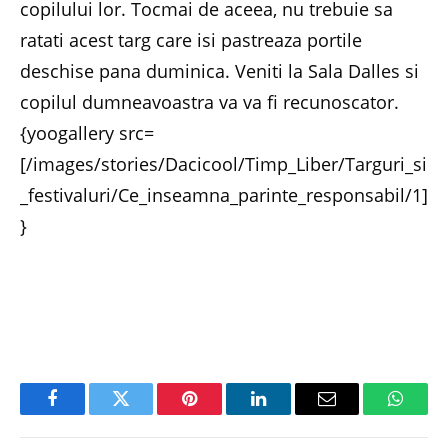
copilului lor. Tocmai de aceea, nu trebuie sa
ratati acest targ care isi pastreaza portile
deschise pana duminica. Veniti la Sala Dalles si
copilul dumneavoastra va va fi recunoscator.
{yoogallery src=
[/images/stories/Dacicool/Timp_Liber/Targuri_si
_festivaluri/Ce_inseamna_parinte_responsabil/1]
}
Facebook
Twitter
Pinterest
LinkedIn
Email
Whats