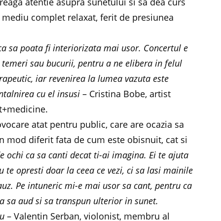
treaga atentie asupra sunetului si sa dea curs
n mediu complet relaxat, ferit de presiunea
 sa poata fi interiorizata mai usor. Concertul e
, temeri sau bucurii, pentru a ne elibera in felul
rapeutic, iar revenirea la lumea vazuta este
ntalnirea cu el insusi
– Cristina Bobe, artist
art+medicine.
vocare atat pentru public, care are ocazia sa
n mod diferit fata de cum este obisnuit, cat si
 ochi ca sa canti decat ti-ai imagina. Ei te ajuta
u te opresti doar la ceea ce vezi, ci sa lasi mainile
uz. Pe intuneric mi-e mai usor sa cant, pentru ca
a sa aud si sa transpun ulterior in sunet.
iu
– Valentin Serban, violonist, membru al