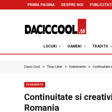
PRIMA PAGINA
DESPRE NOI
PUBLICITAT
LOCURI
OAMENI
TRADITII
»
»
»
Dacic Cool
Timp Liber
Evenimente
Continuitate s
EVENIMENTE
Continuitate si creativ
Romania