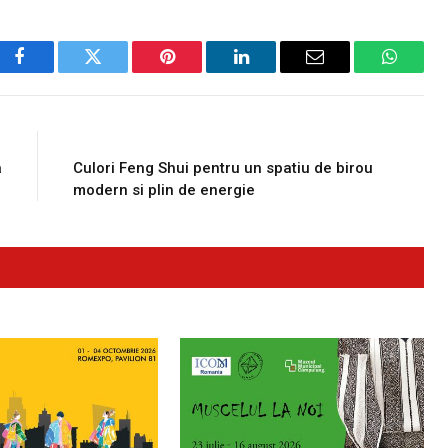
Facebook
Twitter
Pinterest
LinkedIn
Email
WhatsA
E
NEXT ARTICLE
a
Culori Feng Shui pentru un spatiu de birou
modern si plin de energie