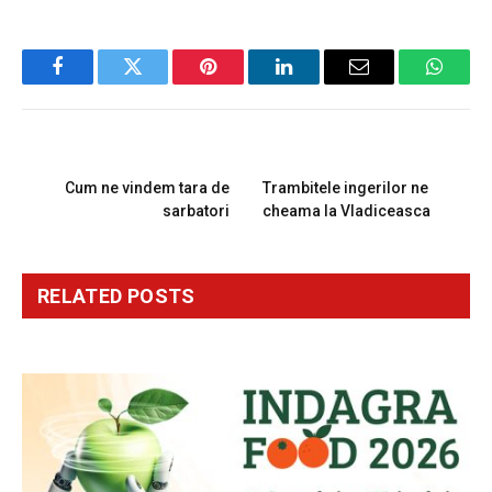
Facebook
Twitter
Pinterest
LinkedIn
Email
Whats
PREVIOUS ARTICLE
NEXT ARTICLE
Cum ne vindem tara de
Trambitele ingerilor ne
sarbatori
cheama la Vladiceasca
RELATED
POSTS