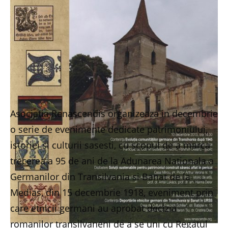
Asociatia Renascendis organizeaza in decembrie
o serie de evenimente dedicate patrimoniului,
istoriei si culturii sasesti, cu scopul de a marca
trecerea a 95 de ani de la Adunarea Nationala a
Germanilor din Transilvania si Banat de la
Medias, din 15 decembrie 1918, eveniment prin
care etnicii germani au aprobat decizia
romanilor transilvaneni de a se uni cu Regatul