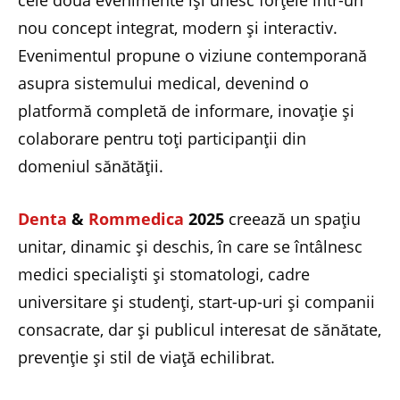
cele două evenimente își unesc forțele într-un
nou concept integrat, modern și interactiv.
Evenimentul propune o viziune contemporană
asupra sistemului medical, devenind o
platformă completă de informare, inovație și
colaborare pentru toți participanții din
domeniul sănătății.
Denta
&
Rommedica
2025
creează un spațiu
unitar, dinamic și deschis, în care se întâlnesc
medici specialiști și stomatologi, cadre
universitare și studenți, start-up-uri și companii
consacrate, dar și publicul interesat de sănătate,
prevenție și stil de viață echilibrat.