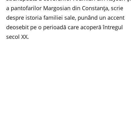
a pantofarilor Margosian din Constanța, scrie
despre istoria familiei sale, punând un accent
deosebit pe o perioadă care acoperă întregul
secol XX.
Deportată din Anatolia, Nectar Margosian,
protagonista cărții, a traversat mai multe spații
geografice și perioade istorice. A trăit în
civilizații urbanizate, fiind mereu obligată, în
mod brutal, să iasă din ritmul normal al vieții
sale și să își formeze o relație specială cu
timpul. A fost însă printre cei aleși și printre cei
puțini care au putut crea după pofta inimii, în
umilință și tăcere. Destinul ei este tipic pentru