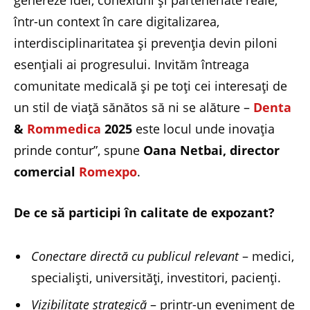
genereze idei, conexiuni și parteneriate reale,
într-un context în care digitalizarea,
interdisciplinaritatea și prevenția devin piloni
esențiali ai progresului. Invităm întreaga
comunitate medicală și pe toți cei interesați de
un stil de viață sănătos să ni se alăture –
Denta
&
Rommedica
2025
este locul unde inovația
prinde contur”, spune
Oana Netbai, director
comercial
Romexpo
.
De ce să participi în calitate de expozant?
Conectare directă cu publicul relevant
– medici,
specialiști, universități, investitori, pacienți.
Vizibilitate strategică
– printr-un eveniment de