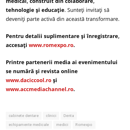
medical, construit din colaborare,
tehnologie și educație
. Sunteți invitați să
deveniți parte activă din această transformare.
Pentru detalii suplimentare și înregistrare,
accesați
www.romexpo.ro
.
Printre partenerii media ai evenimentului
se numără şi revista online
www.daciccool.ro
şi
www.accmediachannel.ro
.
cabinete dentare
clinici
Denta
echipamente medicale
medici
Romexpo