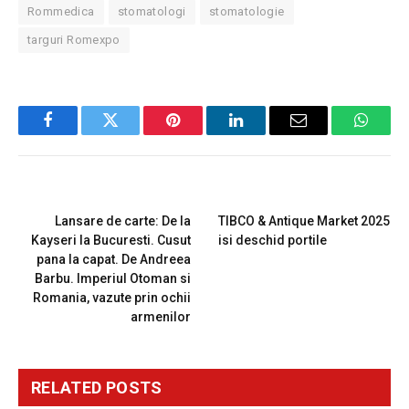
Rommedica
stomatologi
stomatologie
targuri Romexpo
Facebook
Twitter
Pinterest
LinkedIn
Email
Whats
PREVIOUS ARTICLE
NEXT ARTICLE
Lansare de carte: De la
TIBCO & Antique Market 2025
Kayseri la Bucuresti. Cusut
isi deschid portile
pana la capat. De Andreea
Barbu. Imperiul Otoman si
Romania, vazute prin ochii
armenilor
RELATED
POSTS