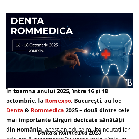
În toamna anului 2025, între 16 și 18
octombrie, la
Romexpo
, București, au loc
Denta
&
Rommedica
2025 – două dintre cele
mai importante târguri dedicate sănătății
din România
. Acest an aduce multe noutăți iar
Denta si Rommedica 2025