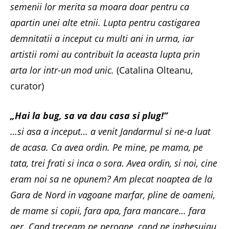
semenii lor merita sa moara doar pentru ca
apartin unei alte etnii. Lupta pentru castigarea
demnitatii a inceput cu multi ani in urma, iar
artistii romi au contribuit la aceasta lupta prin
arta lor intr-un mod unic.
(Catalina Olteanu,
curator)
„Hai la bug, sa va dau casa si plug!”
…si asa a inceput… a venit Jandarmul si ne-a luat
de acasa. Ca avea ordin. Pe mine, pe mama, pe
tata, trei frati si inca o sora. Avea ordin, si noi, cine
eram noi sa ne opunem? Am plecat noaptea de la
Gara de Nord in vagoane marfar, pline de oameni,
de mame si copii, fara apa, fara mancare… fara
aer. Cand treceam pe peroane, cand ne inghesuiau