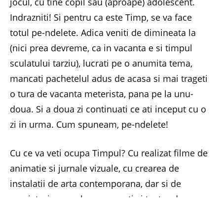
jocul, cu tine copil sau (aproape) adolescent.
Indrazniti! Si pentru ca este Timp, se va face
totul pe-ndelete. Adica veniti de dimineata la
(nici prea devreme, ca in vacanta e si timpul
sculatului tarziu), lucrati pe o anumita tema,
mancati pachetelul adus de acasa si mai trageti
o tura de vacanta meterista, pana pe la unu-
doua. Si a doua zi continuati ce ati inceput cu o
zi in urma. Cum spuneam, pe-ndelete!
Cu ce va veti ocupa Timpul? Cu realizat filme de
animatie si jurnale vizuale, cu crearea de
instalatii de arta contemporana, dar si de
sperietori, cu umbre pe pereti si teatru de masa,
cu dramatizarea de povesti, dar si cu a va spune