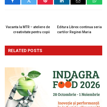
Facebook
Twitter
Pinterest
LinkedIn
Email
Whats
PREVIOUS ARTICLE
NEXT ARTICLE
Vacanta la MTR – ateliere de
Editura Librex continua seria
creativitate pentru copii
cartilor Reginei Maria
RELATED
POSTS