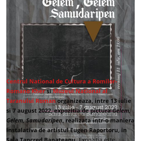
Centrul National de Cultura a Romilor-
Romano Kher
si
Muzeul National al
Taranului Roman
organizeaza, intre 13 iulie
si 7 august 2022, expozitia de pictura
Gelem,
Gelem, Samudaripen
, realizata intr-o maniera
instalativa de artistul Eugen Raportoru, in
Sala Tancred Banateanu.
Expozitia este