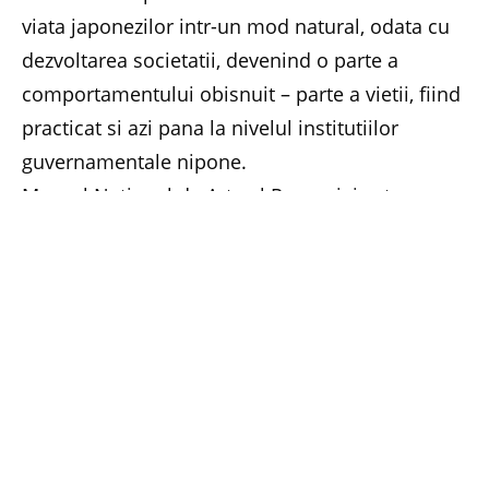
viata japonezilor intr-un mod natural, odata cu
dezvoltarea societatii, devenind o parte a
comportamentului obisnuit – parte a vietii, fiind
practicat si azi pana la nivelul institutiilor
guvernamentale nipone.
Muzeul National de Arta al Romaniei este
incantat sa organizeze acest eveniment
important pentru iubitorii de arta si cultura
japoneza, mai ales ca detine una dintre cele mai
reprezentative colectii de gen aflate in posesia
unui muzeu din Romania. Aceasta este alcatuita
din piese ce apartin perioadelor
Edo, Meiji
si
Taisho
, din secolele XVII-XX si cuprinde obiecte
variate, de la costume de samurai
tosei gusoku,