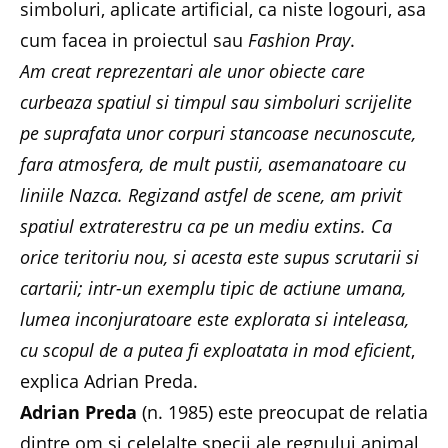
simboluri, aplicate artificial, ca niste logouri, asa
cum facea in proiectul sau
Fashion Pray
.
Am creat reprezentari ale unor obiecte care
curbeaza spatiul si timpul sau simboluri scrijelite
pe suprafata unor corpuri stancoase necunoscute,
fara atmosfera, de mult pustii, asemanatoare cu
liniile Nazca. Regizand astfel de scene, am privit
spatiul extraterestru ca pe un mediu extins. Ca
orice teritoriu nou, si acesta este supus scrutarii si
cartarii; intr-un exemplu tipic de actiune umana,
lumea inconjuratoare este explorata si inteleasa,
cu scopul de a putea fi exploatata in mod eficient
,
explica Adrian Preda.
Adrian Preda
(n. 1985) este preocupat de relatia
dintre om si celelalte specii ale regnului animal,