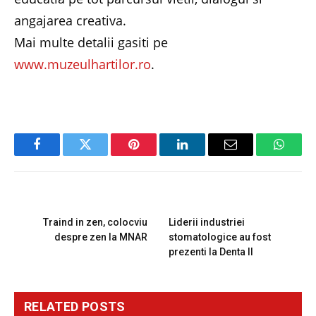
angajarea creativa.
Mai multe detalii gasiti pe
www.muzeulhartilor.ro
.
Facebook
Twitter
Pinterest
LinkedIn
Email
Whats
PREVIOUS ARTICLE
NEXT ARTICLE
Traind in zen, colocviu
Liderii industriei
despre zen la MNAR
stomatologice au fost
prezenti la Denta II
RELATED
POSTS