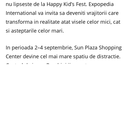
nu lipseste de la Happy Kid’s Fest. Expopedia
International va invita sa deveniti vrajitorii care
transforma in realitate atat visele celor mici, cat
si asteptarile celor mari.
In perioada 2–4 septembrie, Sun Plaza Shopping
Center devine cel mai mare spatiu de distractie.
Centrul de joaca Bambini ii va antrena pe
prichindei in cele mai creative indeletniciri.
Copiii vor invata sa confectioneze o morisca de
vant, un far marin, o cocarda de pus in piept cu
mesajul
Sunt cel mai cuminte copil!
, flori cu
acadele, tablouri din seminte sau bijuterii din
margele, satin si organza.