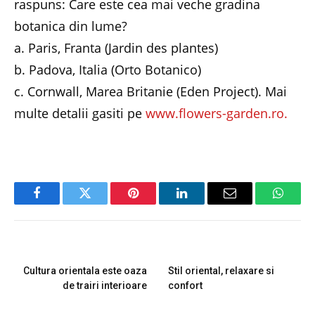
raspuns: Care este cea mai veche gradina
botanica din lume?
a. Paris, Franta (Jardin des plantes)
b. Padova, Italia (Orto Botanico)
c. Cornwall, Marea Britanie (Eden Project). Mai
multe detalii gasiti pe
www.flowers-garden.ro.
Facebook
Twitter
Pinterest
LinkedIn
Email
Whats
PREVIOUS ARTICLE
NEXT ARTICLE
Cultura orientala este oaza
Stil oriental, relaxare si
de trairi interioare
confort