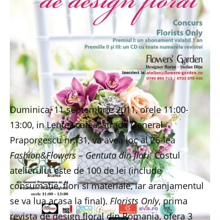
Duminica, 11 septembrie 2011, orele 11:00-
13:00, in Lente&cafea, strada General
Praporgescu nr. 31, va avea loc al 26-lea
Fashion&Flowers – Gentuta din flori
. Costul
atelierului este de 100 de lei (include
consumatie, flori si materiale, iar aranjamentul
se va lua acasa la final).
Florists Only
, prima
revista de design floral din Romania, ofera 3