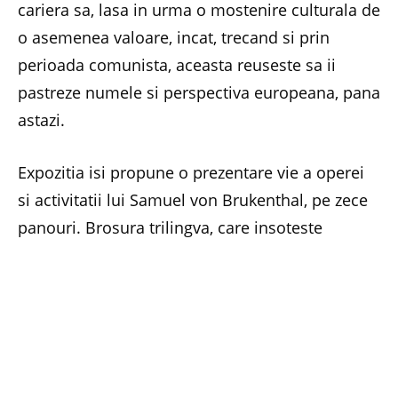
cariera sa, lasa in urma o mostenire culturala de
o asemenea valoare, incat, trecand si prin
perioada comunista, aceasta reuseste sa ii
pastreze numele si perspectiva europeana, pana
astazi.
Expozitia isi propune o prezentare vie a operei
si activitatii lui Samuel von Brukenthal, pe zece
panouri. Brosura trilingva, care insoteste
expozitia, reproduce continutul panourilor fara
modificari si urmareste, astfel, sa trezeasca
interesul publicului larg fata de o cunoastere
temeinica a acestei ilustre personalitati, care
inspira si astazi prin exemplul sau.
Vernisajul
, in cadrul caruia veti asculta