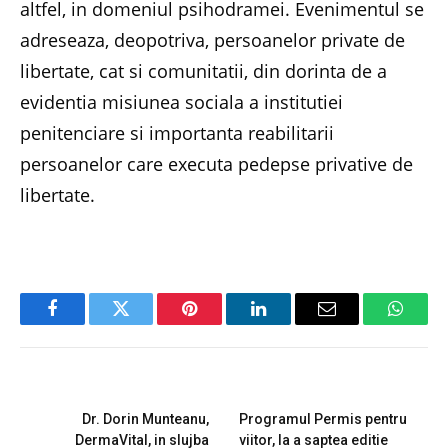
altfel, in domeniul psihodramei. Evenimentul se
adreseaza, deopotriva, persoanelor private de
libertate, cat si comunitatii, din dorinta de a
evidentia misiunea sociala a institutiei
penitenciare si importanta reabilitarii
persoanelor care executa pedepse privative de
libertate.
Facebook
Twitter
Pinterest
LinkedIn
Email
Whats
PREVIOUS ARTICLE
NEXT ARTICLE
Dr. Dorin Munteanu,
Programul Permis pentru
DermaVital, in slujba
viitor, la a saptea editie