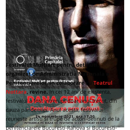
Festivalul Multiart pentru detinuti,
organizat de Administratia Nationala a
Penitenciarelor, in colaborare cu
Teatrul
Nottara
, revine.
In cei 12 ani de existenta,
festivalul a fost intrerupt doar anul trecut, din
cauza pandemiei. Anul acesta, festivalul
reuneste artisti si trupe de actori-detinuti de la
penitenciarele Bucuresti-Rahova si Bucuresti-