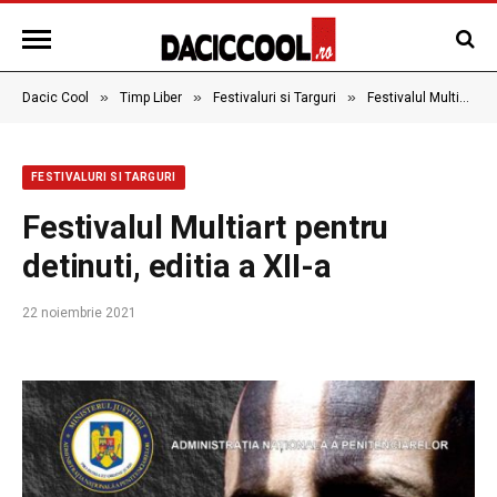
»
»
»
Dacic Cool
Timp Liber
Festivaluri si Targuri
Festivalul Multiart pentru detinuti, editia a XII-a
FESTIVALURI SI TARGURI
Festivalul Multiart pentru
detinuti, editia a XII-a
22 noiembrie 2021