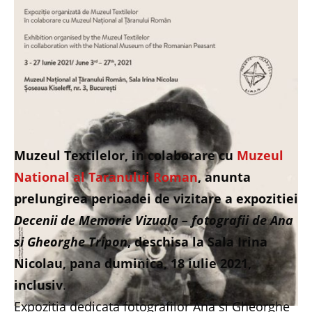
Muzeul Textilelor, in colaborare cu
Muzeul
National al Taranului Roman
, anunta
prelungirea perioadei de vizitare a expozitiei
Decenii de Memorie Vizuala – fotografii de Ana
si Gheorghe Tripon
, deschisa la Sala Irina
Nicolau, pana duminica, 18 iulie 2021,
inclusiv
.
Expozitia dedicata fotografilor Ana si Gheorghe