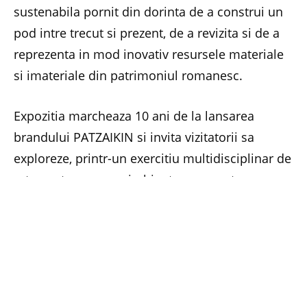
sustenabila pornit din dorinta de a construi un
pod intre trecut si prezent, de a revizita si de a
reprezenta in mod inovativ resursele materiale
si imateriale din patrimoniul romanesc.
Expozitia marcheaza 10 ani de la lansarea
brandului PATZAIKIN si invita vizitatorii sa
exploreze, printr-un exercitiu multidisciplinar de
arta contemporana imbinata cu cercetare
etnografica si comunicare, canepa ca resursa
naturala esentiala in contextul larg al economiei
circulare si al dezvoltarii comunitatilor rurale
din Romania.
Instalatiile de arta multidisciplinara au la baza o
ampla documentare privind cultivarea,