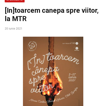
[In]toarcem canepa spre viitor,
la MTR
20 iunie 2021