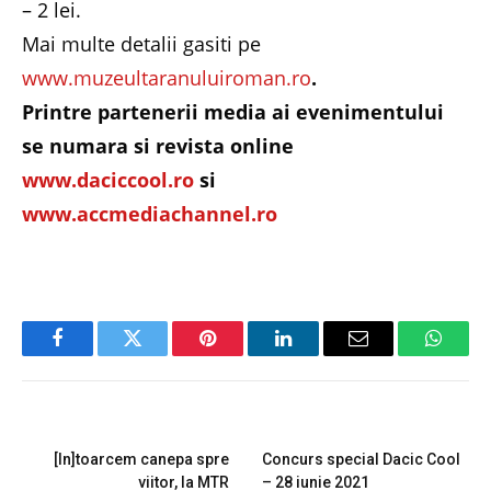
– 2 lei.
Mai multe detalii gasiti pe
www.muzeultaranuluiroman.ro
.
Printre partenerii media ai evenimentului
se numara si revista online
www.daciccool.ro
si
www.accmediachannel.ro
Facebook
Twitter
Pinterest
LinkedIn
Email
Whats
PREVIOUS ARTICLE
NEXT ARTICLE
[In]toarcem canepa spre
Concurs special Dacic Cool
viitor, la MTR
– 28 iunie 2021